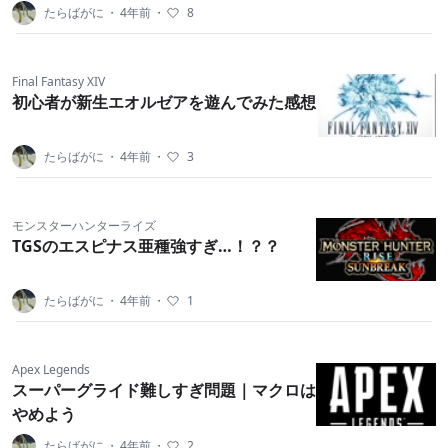
たらばがに
・
4年前
・
8
Final Fantasy XIV
初心者が新生エオルゼアを遊んでみた感想
たらばがに
・
4年前
・
3
モンスターハンターライズ
TGSのエスピナス亜種強すぎ…！？？
たらばがに
・
4年前
・
1
Apex Legends
スーパーグライド難しすぎ問題｜マクロは
やめよう
たらばがに
・
4年前
・
2