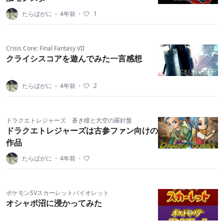
たらばがに
・
4年前
・
1
Crisis Core: Final Fantasy VII
クライシスコアを遊んでみた一言感想
たらばがに
・
4年前
・
2
ドラクエトレジャーズ 蒼き瞳と大空の羅針盤
ドラクエトレジャーズは古参ファン向けの
作品
たらばがに
・
4年前
・
ポケモンSVスカーレットバイオレット
オシャボ沼に浸かってみた