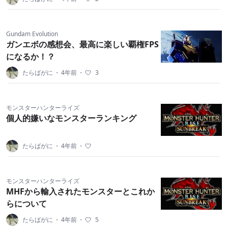
Gundam Evolution
ガンエボの感想会、最高に楽しい覇権FPS
になるか！？
たらばがに
・
4年前
・
3
モンスターハンターライズ
個人的嫌いなモンスターランキング
たらばがに
・
4年前
・
モンスターハンターライズ
MHFから輸入されたモンスターとこれか
らについて
たらばがに
・
4年前
・
5