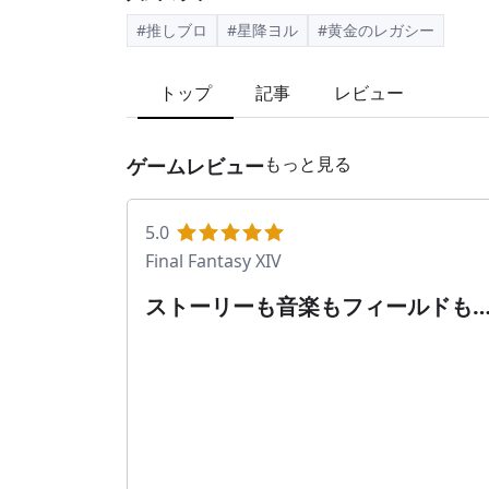
#推しブロ
#星降ヨル
#黄金のレガシー
トップ
記事
レビュー
もっと見る
ゲームレビュー
5.0
Final Fantasy XIV
ストーリーも音楽もフィールドも
敵で、ここで住んでいますFF14は
いぞ