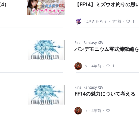
4）
【FF14】ミズウオ釣りの思
はさきたろう
・
4年前
・
1
Final Fantasy XIV
パンデモニウム零式煉獄編を
p
・
4年前
・
1
Final Fantasy XIV
FF14の魅力について考える
p
・
4年前
・