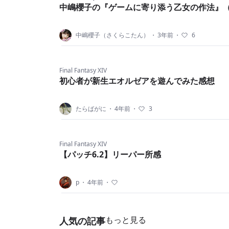
中嶋櫻子の『ゲームに寄り添う乙女の作法』（
中嶋櫻子（さくらこたん）
・
3年前
・
6
Final Fantasy XIV
初心者が新生エオルゼアを遊んでみた感想
たらばがに
・
4年前
・
3
Final Fantasy XIV
【パッチ6.2】リーパー所感
p
・
4年前
・
もっと見る
人気の記事