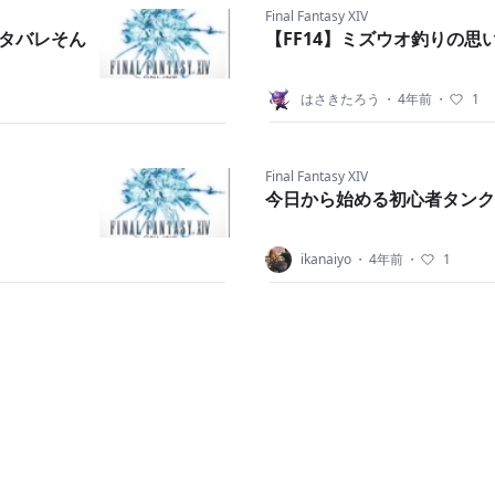
Final Fantasy XIV
ネタバレそん
【FF14】ミズウオ釣りの思
はさきたろう
・
4年前
・
1
Final Fantasy XIV
今日から始める初心者タンク
ikanaiyo
・
4年前
・
1