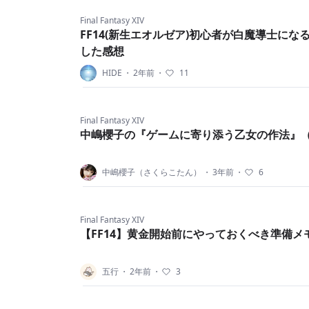
Final Fantasy XIV
FF14(新生エオルゼア)初心者が白魔導士にな
した感想
HIDE
・
2年前
・
11
Final Fantasy XIV
中嶋櫻子の『ゲームに寄り添う乙女の作法』（
中嶋櫻子（さくらこたん）
・
3年前
・
6
Final Fantasy XIV
【FF14】黄金開始前にやっておくべき準備メ
五行
・
2年前
・
3