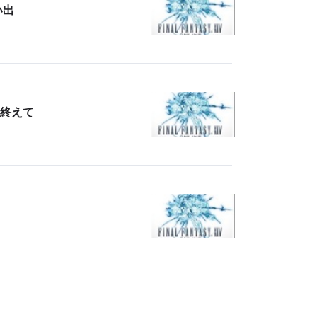
　グラフィックアップデートが入ってNPCも
い出
自分も皆もより可愛くなったので、見た目で
皆と一緒に戯れたい人にもお勧め。自分の家
を建てて自由な内装にもできるぞ！！
と、ここまで色々書いたけど今はストーリー
の半分くらいまでは無料で出来るので、とり
終えて
あえず気になったらやってみよう！体験中は
他の皆とあんまり絡めないので、肌に合わな
くても辞めるしがらみも無いぞ！