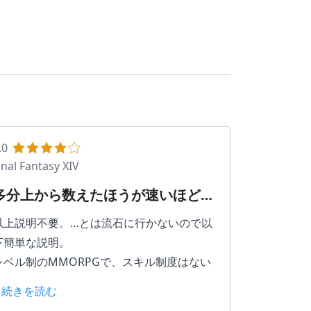
.0
inal Fantasy XIV
多分上から数えたほうが速いほど有
名MMORPG
以上説明不要。…とは流石に行かないので以
下簡単な説明。
レベル制のMMORPGで、スキル制度はない
ゲーム。
> 続きを読む
（MMORPGなので当然と言えば当然だが）