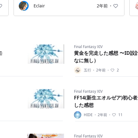
Eclair
2年前
・
Final Fantasy XIV
モ
黄金を完走した感想 〜ID設
なに無し）
五行
・
2年前
・
2
Final Fantasy XIV
FF14(新生エオルゼア)初
した感想
HIDE
・
2年前
・
11
Final Fantasy XIV