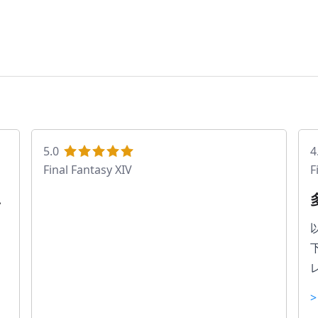
5.0
4
Final Fantasy XIV
F
素
い