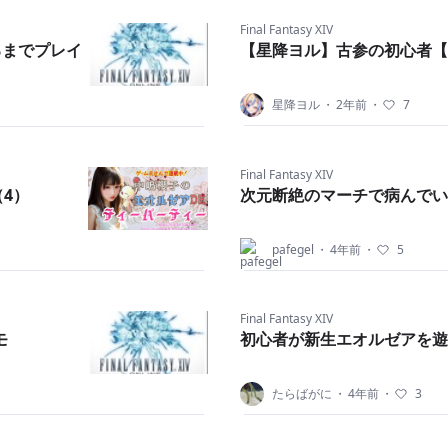
Final Fantasy XIV
るまでプレイ
【星降ヨル】古参の初心者【F
星降ヨル
・
2年前
・
7
Final Fantasy XIV
4）
次元断絶のマーチで病んでい
pafegel
・
4年前
・
5
Final Fantasy XIV
モ
初心者が新生エオルゼアを遊
たらばがに
・
4年前
・
3