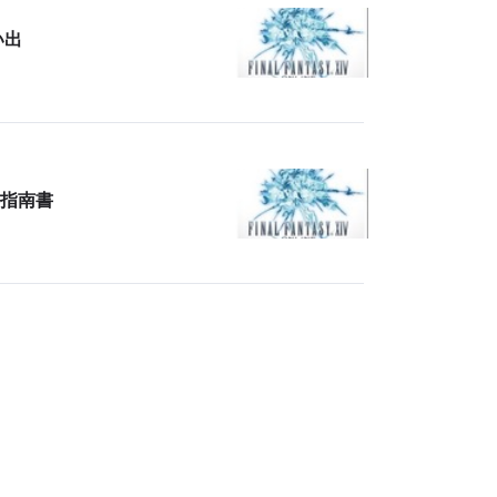
い出
指南書