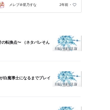
最新に近づいてくるとNPCを連れて一人でも
メレブ＠星乃すな
2年前
・
遊べるが基本的には人と組まないと進まない
ゲームシステムなので、人を不快にさせない
程度のマナーくらいは必要かも。…とはいえ
大体挨拶ができれば許される。
計の転換点〜 （ネタバレそん
戦闘においてはロールが3つあり、沢山敵を
殴ったり燃やしたりするDPSと、沢山敵から
味方を護るタンクと、そいつらを殺さないヒ
ーラーの3種。そのロール内でいろんな職業
がある。いくらでも掛け持ち可能なので適当
心者が白魔導士になるまでプレイ
に手を出して気に入ったのを極めると良いか
も。
　ストーリーは楽しい。楽しいけど各整数タ
イトル毎に楽しいの方向性が変わるので説明
が難しい。