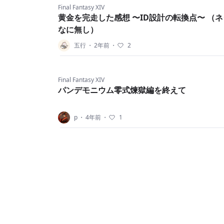
Final Fantasy XIV
黄金を完走した感想 〜ID設計の転換点〜 （
なに無し）
五行
・
2年前
・
2
Final Fantasy XIV
パンデモニウム零式煉獄編を終えて
p
・
4年前
・
1