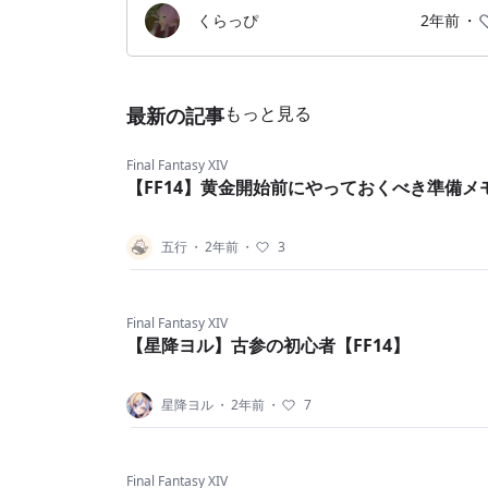
くらっぴ
2年前
・
もっと見る
最新の記事
Final Fantasy XIV
【FF14】黄金開始前にやっておくべき準備メ
五行
・
2年前
・
3
Final Fantasy XIV
【星降ヨル】古参の初心者【FF14】
星降ヨル
・
2年前
・
7
Final Fantasy XIV