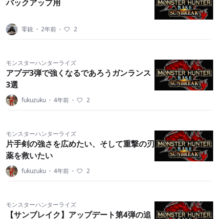
バックアップ用
零銃
・
2年前
・
2
モンスターハンターライズ
アプデ3弾で強くなるであろうガンランス
3選
fukuzuku
・
4年前
・
2
モンスターハンターライズ
片手剣の強さを広めたい、そして重撃の刃
薬を救いたい
fukuzuku
・
4年前
・
2
モンスターハンターライズ
【サンブレイク】アップデート第4弾の追