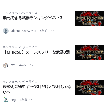
モンスターハンターライズ
脳死できる武器ランキングベスト3
SdJmueOUVeX9zsg
・
4年前
・
1
モンスターハンターライズ
【MHR:SB】ストレスフリーな武器3選
wat
・
4年前
・
モンスターハンターライズ
疾替えに物申す〜便利だけど便利じゃな
い〜
negi
・
4年前
・