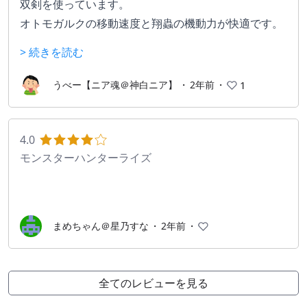
双剣を使っています。
オトモガルクの移動速度と翔蟲の機動力が快適です。
HPが減ってきた時の離脱が簡単にできます。
> 続きを読む
攻撃に移るときにも狙いの場所に飛びかかってから双
剣のアクションに繋げることができます。
うべー【ニア魂＠神白ニア】
・
2年前
・
1
双剣は自動的に敵の体に沿って攻撃することができる
ので、隙を見せずに攻撃を続けられて楽しいです。
4.0
モンスターハンターライズ
まめちゃん＠星乃すな
・
2年前
・
全てのレビューを見る