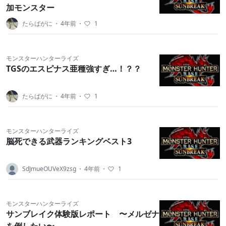
加モンスター
たらばがに
・
4年前
・
1
モンスターハンターライズ
TGSのエスピナス亜種強すぎ…！？？
たらばがに
・
4年前
・
1
モンスターハンターライズ
脳死できる武器ランキングベスト3
SdJmueOUVeX9zsg
・
4年前
・
1
モンスターハンターライズ
サンブレイク体験版レポート 〜メルゼナ