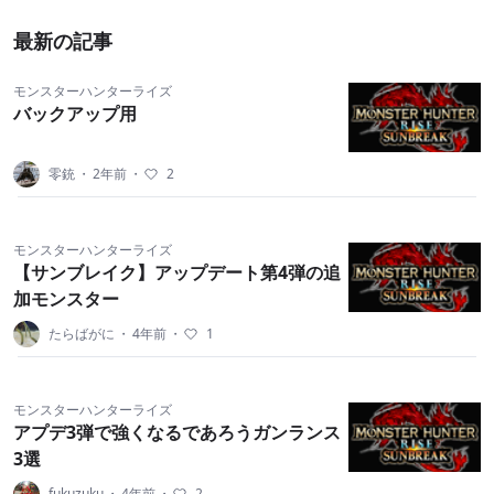
最新の記事
モンスターハンターライズ
バックアップ用
零銃
・
2年前
・
2
モンスターハンターライズ
【サンブレイク】アップデート第4弾の追
加モンスター
たらばがに
・
4年前
・
1
モンスターハンターライズ
アプデ3弾で強くなるであろうガンランス
3選
fukuzuku
・
4年前
・
2