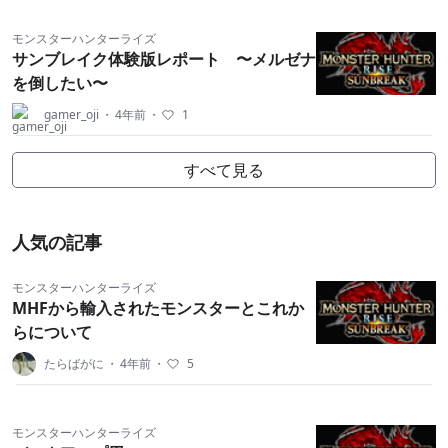
モンスターハンターライズ
サンブレイク体験版レポート 〜メルゼナ
を倒したい〜
gamer_oji
・
4年前
・
1
すべて見る
人気の記事
モンスターハンターライズ
MHFから輸入されたモンスターとこれか
らについて
たらばがに
・
4年前
・
5
モンスターハンターライズ