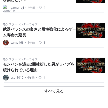
を倒したい〜
gamer_oji
・
4年前
・
1
モンスターハンターライズ
武器バランスの良さと属性強化によるゲー
ム寿命の延長
sanka468
・
4年前
・
1
モンスターハンターライズ
モンハンを過去2回挫折した男がライズを
続けられている理由
user1010
・
4年前
・
1
すべて見る