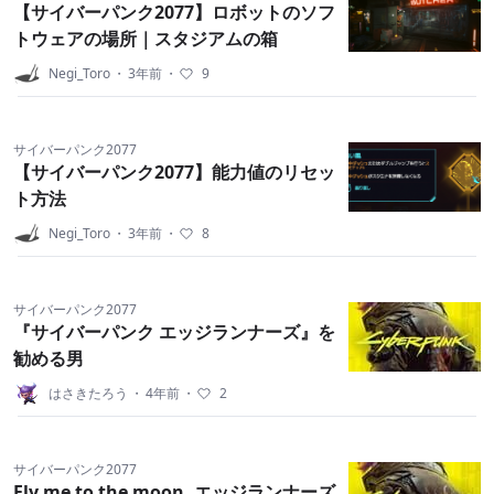
【サイバーパンク2077】ロボットのソフ
トウェアの場所｜スタジアムの箱
Negi_Toro
・
3年前
・
9
サイバーパンク2077
【サイバーパンク2077】能力値のリセッ
ト方法
Negi_Toro
・
3年前
・
8
サイバーパンク2077
『サイバーパンク エッジランナーズ』を
勧める男
はさきたろう
・
4年前
・
2
サイバーパンク2077
Fly me to the moon. エッジランナーズ