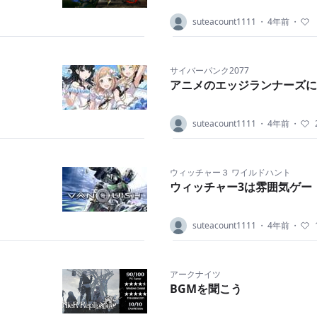
suteacount1111
・
4年前
・
サイバーパンク2077
アニメのエッジランナーズに
suteacount1111
・
4年前
・
ウィッチャー３ ワイルドハント
ウィッチャー3は雰囲気ゲー
suteacount1111
・
4年前
・
アークナイツ
BGMを聞こう