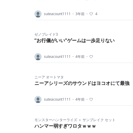
suteacount1111
・
3年前
・
4
ゼノブレイド3
”お行儀がいい”ゲームは一歩足りない
suteacount1111
・
4年前
・
ニーア オートマタ
ニーアシリーズのサウンドはヨコオにて最強
suteacount1111
・
4年前
・
モンスターハンターライズ ＋ サンブレイク セット
ハンマー弱すぎワロタｗｗｗ