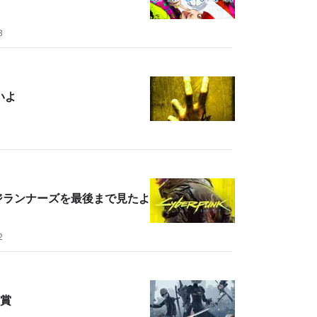
3
いよ
n. エッジランナーズを最後まで見たよ
2
賞