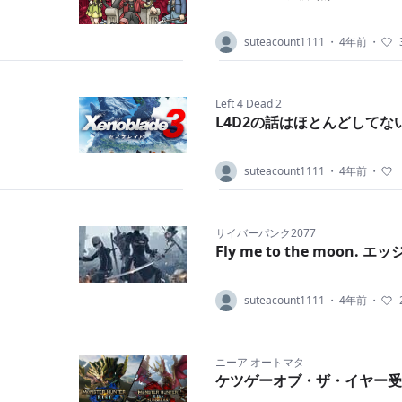
suteacount1111
・
4年前
・
Left 4 Dead 2
L4D2の話はほとんどしてな
suteacount1111
・
4年前
・
サイバーパンク2077
Fly me to the moo
suteacount1111
・
4年前
・
ニーア オートマタ
ケツゲーオブ・ザ・イヤー受