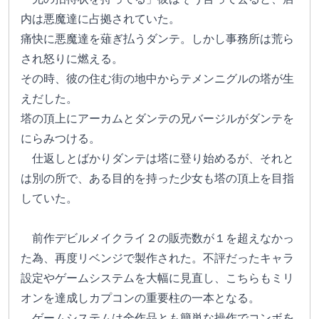
内は悪魔達に占拠されていた。
痛快に悪魔達を薙ぎ払うダンテ。しかし事務所は荒ら
され怒りに燃える。
その時、彼の住む街の地中からテメンニグルの塔が生
えだした。
塔の頂上にアーカムとダンテの兄バージルがダンテを
にらみつける。
　仕返しとばかりダンテは塔に登り始めるが、それと
は別の所で、ある目的を持った少女も塔の頂上を目指
していた。
　前作デビルメイクライ２の販売数が１を超えなかっ
た為、再度リベンジで製作された。不評だったキャラ
設定やゲームシステムを大幅に見直し、こちらもミリ
オンを達成しカプコンの重要柱の一本となる。
　ゲームシステムは全作品とも簡単な操作でコンボを