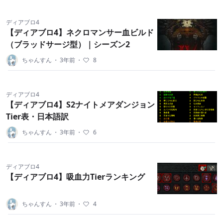
ディアブロ4
【ディアブロ4】ネクロマンサー血ビルド
（ブラッドサージ型）｜シーズン2
ちゃんすん
・
3年前
・
8
ディアブロ4
【ディアブロ4】S2ナイトメアダンジョン
Tier表・日本語訳
ちゃんすん
・
3年前
・
6
ディアブロ4
【ディアブロ4】吸血力Tierランキング
ちゃんすん
・
3年前
・
4