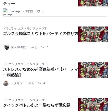
ティー
pafegel
・
3年前
・
7
ドラゴンクエストモンスターズ3
ゴルスラ艦隊スカウト用パーティの作り方
魔＝御津賛
・
3年前
・
7
ドラゴンクエストモンスターズ3
ストレス少なめの超高速決着パ【パーティ
ー構築論】
メタキン
・
3年前
・
4
ドラゴンクエストモンスターズ3
クイックバトルあと一勝ならず備忘録