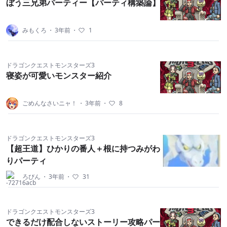
ぼう三兄弟パーティー【パーティ構築論】
みもくろ
・
3年前
・
1
ドラゴンクエストモンスターズ3
寝姿が可愛いモンスター紹介
ごめんなさいニャ！
・
3年前
・
8
ドラゴンクエストモンスターズ3
【超王道】ひかりの番人＋根に持つみがわ
りパーティ
ろびん
・
3年前
・
31
ドラゴンクエストモンスターズ3
できるだけ配合しないストーリー攻略パー