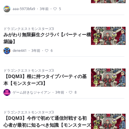
aaa-5973bfa9
・
3年前
・
5
ドラゴンクエストモンスターズ3
みがわり無限蘇生クジラパ【パーティー構
築論】
dene441
・
3年前
・
6
ドラゴンクエストモンスターズ3
【DQM3】根に持つタイプパーティの基
本【モンスターズ3】
ゲーム好きなジャイアン
・
3年前
・
8
ドラゴンクエストモンスターズ3
【DQM3】今作で初めて通信対戦する初
心者が最初に知るべき知識【モンスターズ