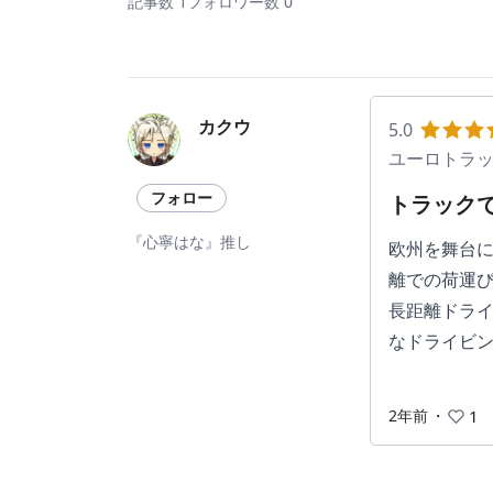
記事数 1
フォロワー数 0
カクウ
5.0
ユーロトラッ
フォロー
トラック
『心寧はな』推し
欧州を舞台に
離での荷運
長距離ドラ
なドライビ
2年前
・
1