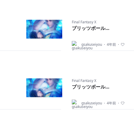
る
く
Final Fantasy X
ブリッツボール…
言
gsakuseiyou
・
4年前
・
な
リ
Final Fantasy X
ブリッツボール…
間
gsakuseiyou
・
4年前
・
を