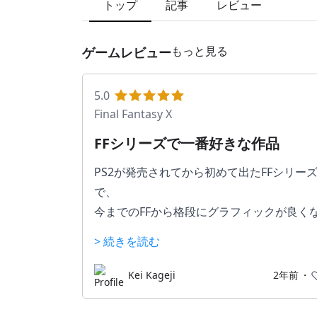
トップ
記事
レビュー
もっと見る
ゲームレビュー
5.0
Final Fantasy X
FFシリーズで一番好きな作品
PS2が発売されてから初めて出たFFシリー
で、
今までのFFから格段にグラフィックが良く
り、キャラのボイスも導入された作品。
> 続きを読む
本作の舞台はスピラと呼ばれている世界
Kei Kageji
2年前
・
最初のチュートリアルを終えると、主人公
スピラへ流れつくことになる。