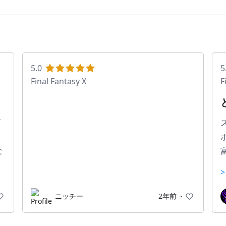
5.0
5
Final Fantasy X
F
ズ
な
ニッチー
2年前
・
も