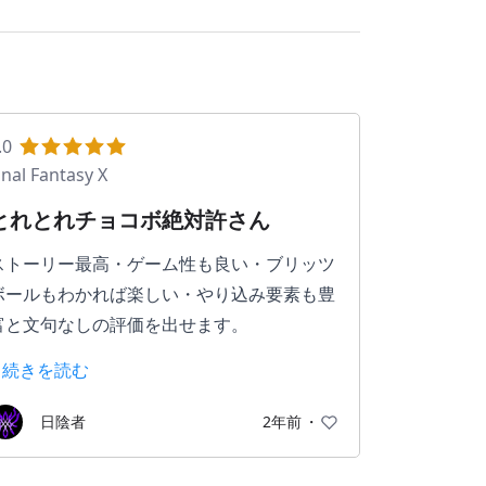
.0
inal Fantasy X
とれとれチョコボ絶対許さん
ストーリー最高・ゲーム性も良い・ブリッツ
ボールもわかれば楽しい・やり込み要素も豊
富と文句なしの評価を出せます。
> 続きを読む
でも、七曜の武器取得に必須のミニゲームだ
けはダメだ。特にとれとれチョコボ。
日陰者
2年前
・
本当に何度コントローラーを投げたことか。
日に数回挑戦しては心が折れて中止し、また