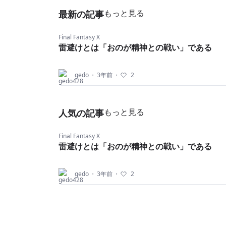
何も知らない主人公の目線でゲームを進め
もっと見る
最新の記事
ことになるため、
プレイヤーもこの世界について理解しやす
Final Fantasy X
雷避けとは「おのが精神との戦い」である
なっている。
終盤までゲームを進めれば、スピラという
gedo
・
3年前
・
2
葉がどんな意味か分かるだろう・・・
私が初めてプレイした時は、かなり綺麗に
もっと見る
人気の記事
った3Dキャラの動作や所作、
さらにボイスが加わったことで今までのシ
Final Fantasy X
雷避けとは「おのが精神との戦い」である
ーズよりもより強く、
ストーリーを、旅を進めながら少しずつ仲
gedo
・
3年前
・
2
たちの覚悟を、
心情を理解していくことが出来て思わず涙
ながした・・・