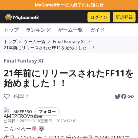
MyGame8サービス終了のお知らせ
ログイン
新規登録
トップ
ランキング
ゲーム一覧
ガイド
トップ
>
ゲーム一覧
>
Final Fantasy XI
>
21年前にリリースされたFF11を始めました！！
Final Fantasy XI
21年前にリリースされたFF11を
始めました！！
35
2
フォロー
AMEPERO
公開日：
2023/12/10
更新日：
2023/12/10
こんぺろー🍭🐺
先月（11/3）からFF11を始めた若葉のAMEPEROで