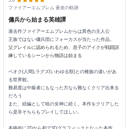
5.0
ファイアーエムブレム 蒼炎の軌跡
傭兵から始まる英雄譚
過去作ファイアーエムブレムからは異色の主人公
王族ではない傭兵団にフォーカスが当たった作品。
父グレイルに認められるため、息子のアイクが戦闘訓
練しているシーンから物語は始まる
ベオク(人間),ラグズ(いわゆる獣)との種族の違いがあ
る世界観。
難易度は中級者にもなった方なら難なくクリア出来る
だろう
また、続編として暁の女神に続く。本作をクリアした
ら是非そちらもプレイしてほしい。
本格的に2Dから初で3Dグラフィックとなった本作、