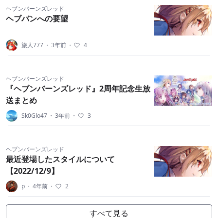
ヘブンバーンズレッド
ヘブバンへの要望
旅人777
・
3年前
・
4
ヘブンバーンズレッド
『ヘブンバーンズレッド』2周年記念生放
送まとめ
Sk0Glo47
・
3年前
・
3
ヘブンバーンズレッド
最近登場したスタイルについて
【2022/12/9】
p
・
4年前
・
2
すべて見る