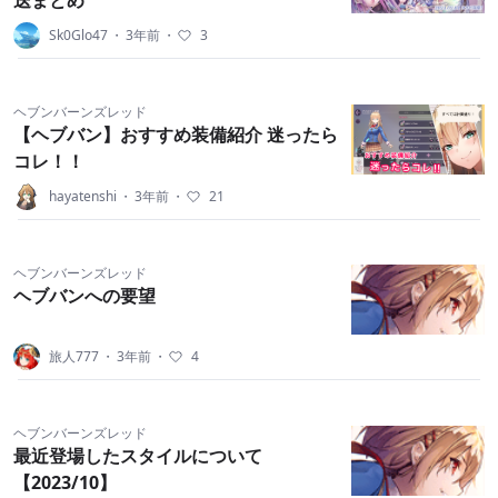
送まとめ
Sk0Glo47
・
3年前
・
3
ヘブンバーンズレッド
【ヘブバン】おすすめ装備紹介 迷ったら
コレ！！
hayatenshi
・
3年前
・
21
ヘブンバーンズレッド
ヘブバンへの要望
旅人777
・
3年前
・
4
ヘブンバーンズレッド
最近登場したスタイルについて
【2023/10】