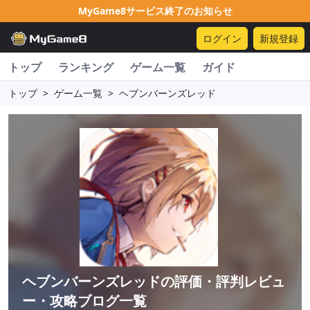
MyGame8サービス終了のお知らせ
ログイン
新規登録
トップ
ランキング
ゲーム一覧
ガイド
トップ
>
ゲーム一覧
>
ヘブンバーンズレッド
ヘブンバーンズレッド
の評価・評判レビュ
ー・攻略ブログ一覧