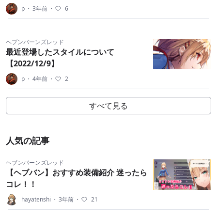
p
・
3年前
・
6
ヘブンバーンズレッド
最近登場したスタイルについて
【2022/12/9】
p
・
4年前
・
2
すべて見る
人気の記事
ヘブンバーンズレッド
【ヘブバン】おすすめ装備紹介 迷ったら
コレ！！
hayatenshi
・
3年前
・
21