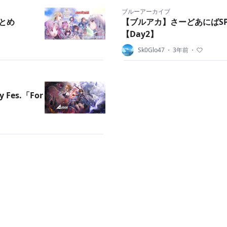
ブルーアーカイブ
とめ
【ブルアカ】さーどあにばS
【Day2】
Sk0Glo47
・
3年前
・
Fes.「For