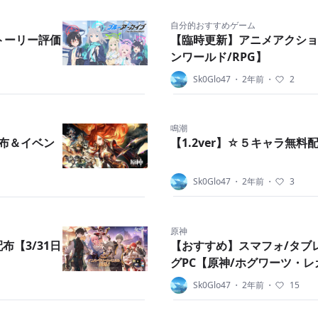
自分的おすすめゲーム
トーリー評価
【臨時更新】アニメアクショ
ンワールド/RPG】
Sk0Glo47
・
2年前
・
2
鳴潮
配布＆イベン
【1.2ver】☆５キャラ無
Sk0Glo47
・
2年前
・
3
原神
【3/31日
【おすすめ】スマフォ/タブ
グPC【原神/ホグワーツ・レ
Sk0Glo47
・
2年前
・
15