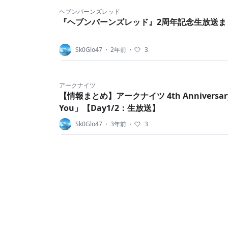
ヘブンバーンズレッド
『ヘブンバーンズレッド』2周年記念生放送ま
Sk0Glo47
・
2年前
・
3
アークナイツ
【情報まとめ】アークナイツ 4th Anniversary 
You」【Day1/2：生放送】
Sk0Glo47
・
3年前
・
3