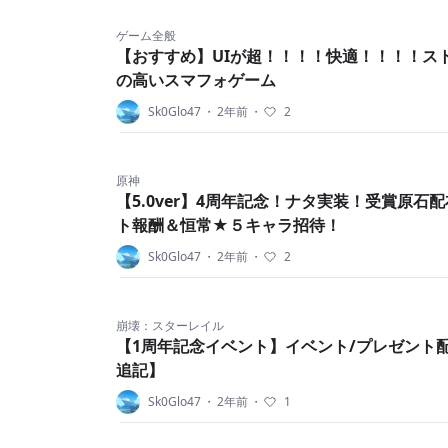
ゲーム全般
【おすすめ】UIが超！！！！快適！！！！ス
の高いスマフォゲーム
Sk0Glo47
・
2年前
・
2
原神
【5.0ver】4周年記念！ナタ実装！受賞原石
ト報酬＆恒常★５キャラ招待！
Sk0Glo47
・
2年前
・
2
崩壊：スターレイル
【1周年記念イベント】イベント/プレゼント配布
追記】
Sk0Glo47
・
2年前
・
1