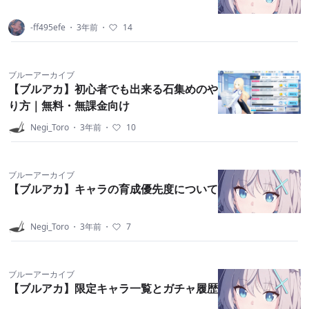
-ff495efe
・
3年前
・
14
ブルーアーカイブ
【ブルアカ】初心者でも出来る石集めのや
り方｜無料・無課金向け
Negi_Toro
・
3年前
・
10
ブルーアーカイブ
【ブルアカ】キャラの育成優先度について
Negi_Toro
・
3年前
・
7
ブルーアーカイブ
【ブルアカ】限定キャラ一覧とガチャ履歴