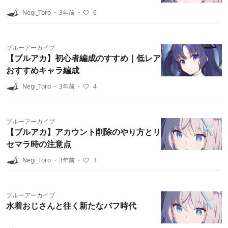
Negi_Toro
・
3年前
・
6
ブルーアーカイブ
【ブルアカ】初心者編成のすすめ｜低レア
おすすめキャラ編成
Negi_Toro
・
3年前
・
4
ブルーアーカイブ
【ブルアカ】アカウント削除のやり方とリ
セマラ時の注意点
Negi_Toro
・
3年前
・
3
ブルーアーカイブ
水着おじさんと往く新たなバフ時代