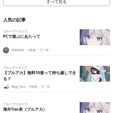
すべて見る
人気の記事
ブルーアーカイブ
PCで遊ぶにあたって
-ff495efe
・
3年前
・
18
ブルーアーカイブ
【ブルアカ】無料10連って持ち越しでき
る？
Negi_Toro
・
3年前
・
14
ブルーアーカイブ
海外Tier表（ブルアカ）