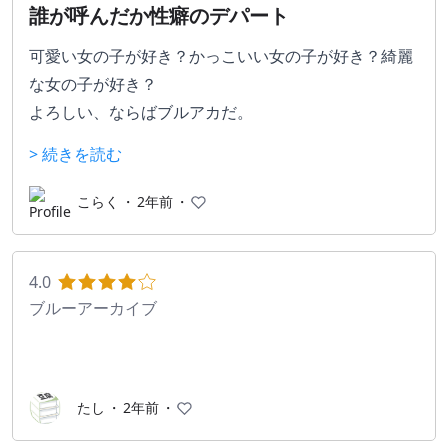
誰が呼んだか性癖のデパート
可愛い女の子が好き？かっこいい女の子が好き？綺麗
な女の子が好き？
よろしい、ならばブルアカだ。
ブルアカの世界にはフェチが跳梁跋扈している。そこ
> 続きを読む
はどんな性癖も許される世界。
ああ、ケモミミも有翼もいいぞ。横乳も下乳もいい
こらく
・
2年前
・
ぞ。みんな許されるべきなんだ。
貴方のフェチがきっと見つかる。
4.0
そんな素敵なブルアカだけど、ブルアカは決してエッ
ブルーアーカイブ
チなゲームではないよ(多分)
ブルアカはキャラクターの魅力を徹底的にフォーカス
した作品だ。ほとんどのキャラが大切に扱われてい
たし
・
2年前
・
て、ストーリーやイベストでの活躍を楽しむことがで