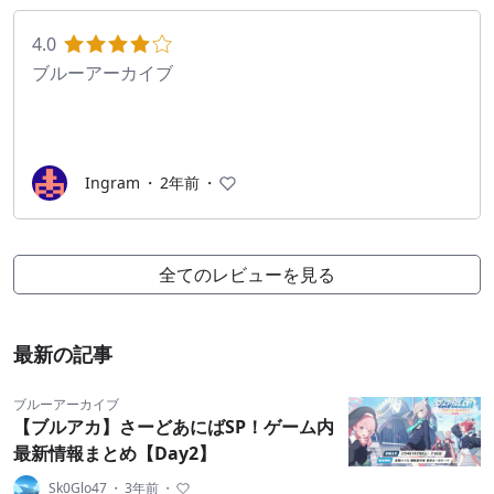
きる。日々の業務や好感度チャット、イベント、そこ
で絆をはぐくんだ生徒たちが紡ぐストーリー。しんど
4.0
すぎな曇らせからの快晴を思わせるような熱い展開。
ブルーアーカイブ
きっと目頭が熱くなってしまうこと請け合いだね。
私は電車で読んでうっかり号泣してしまったよ。怖い
ね。
Ingram
・
2年前
・
ブルアカのストーリーは全部読み込もうとすると丸一
日で足りないくらい時間がかかるけど、章立てになっ
全てのレビューを見る
ていて短編集のような気持ちで読めるから、気が向い
たら読んでみてほしい、きっと素敵な出会いが眠って
いるはずだから。
最新の記事
私はすべての章で号泣したよ。怖いね。
ブルーアーカイブ
【ブルアカ】さーどあにばSP！ゲーム内
さて、そんなブルアカ、実は音楽やBGMもとてもこだ
最新情報まとめ【Day2】
わっていて、オリジナルBGMやキャラソンがたくさん
Sk0Glo47
・
3年前
・