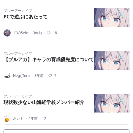
ブルーアーカイブ
PCで遊ぶにあたって
-ff495efe
・
3年前
・
18
ブルーアーカイブ
【ブルアカ】キャラの育成優先度について
Negi_Toro
・
3年前
・
7
ブルーアーカイブ
現状数少ない山海経学校メンバー紹介
おいも
・
4年前
・