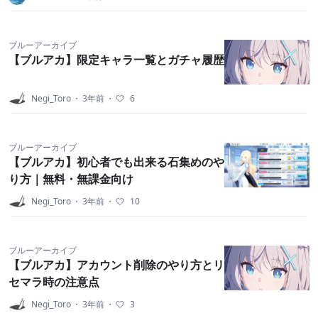
あるよ。ブルアカ公式youtubeの定期生放送では、冒
頭でPV付きの曲が流れているので、みんな聞いてみて
ね。迷ったらwonder fanny harmonyを聞いてみよう
ブルーアーカイブ
【ブルアカ】限定キャラ一覧とガチャ履歴
ね。
ウイヒナはいいぞ。
Negi_Toro
・
3年前
・
6
いったん推しがいないっていう君は飛鳥馬トキをとり
ブルーアーカイブ
あえず推してみようね。声が石川由依のクール系天然
【ブルアカ】初心者でも出来る石集めのや
り方｜無料・無課金向け
デレメイドさんだよ。愛だね。
Negi_Toro
・
3年前
・
10
先生、たくさんの同僚と一緒にキヴォトスの町で待っ
てるよ。
ブルーアーカイブ
【ブルアカ】アカウント削除のやり方とリ
セマラ時の注意点
Negi_Toro
・
3年前
・
3