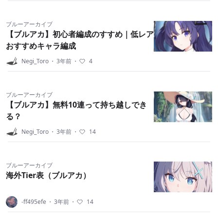
ブルーアーカイブ
【ブルアカ】初心者編成のすすめ｜低レア
おすすめキャラ編成
Negi_Toro
・
3年前
・
4
ブルーアーカイブ
【ブルアカ】無料10連って持ち越しでき
る？
Negi_Toro
・
3年前
・
14
ブルーアーカイブ
海外Tier表（ブルアカ）
-ff495efe
・
3年前
・
14