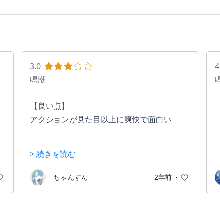
3.0
4
鳴潮
【良い点】
アクションが見た目以上に爽快で面白い
【悪い点】
> 続きを読む
ソシャゲ
ちゃんすん
2年前
・