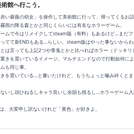
美術館へ行こう。
「赤い薔薇の幼女」を操作して美術館に行って、帰ってくるお
か霧雨の降る森とかと同じくらいには有名なホラーゲーム。
ームで今はリメイクしてsteam版（有料）もあるけど…まだ
ってて新ENDもある…らしい。steam版はやった事ないから
とは言っても上記2つや青鬼とかと比べればホラー（ドッキリ
に重きを置いているイメージ。マルチエンドなので行動如何によ
ームも同じ事。
重きを置いている…と書いたけれど、もうちょっと嚙み砕くとま
くないし頭ひねるしキャラ良いし余韻も残るし…ホラーゲーム入
私は、大変申し訳ないけれど「黄色」が好きよ。