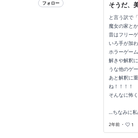
フォロー
そうだ、
と言う訳で
魔女の家と
昔はフリーゲ
いろ手が加わ
ホラーゲーム
解きや解釈
うな他のゲ
あと解釈に
ね！！！！
そんなに怖
…ちなみに
2年前
・
1