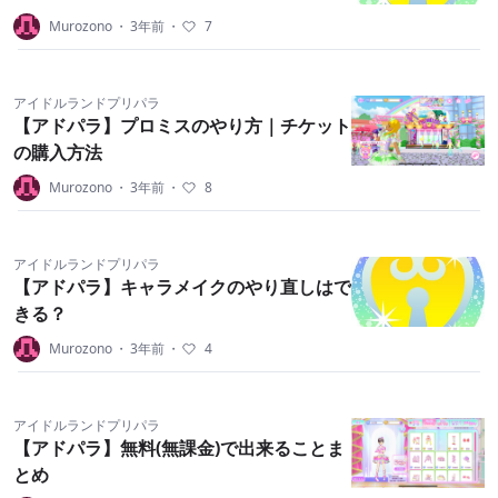
Murozono
・
3年前
・
7
アイドルランドプリパラ
【アドパラ】プロミスのやり方｜チケット
の購入方法
Murozono
・
3年前
・
8
アイドルランドプリパラ
【アドパラ】キャラメイクのやり直しはで
きる？
Murozono
・
3年前
・
4
アイドルランドプリパラ
【アドパラ】無料(無課金)で出来ることま
とめ