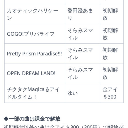
カオティックハリケー
香田澄あま
初期解
ン
り
放
そらみスマ
初期解
GOGO!プリパライフ
イル
放
そらみスマ
初期解
Pretty Prism Paradise!!!
イル
放
そらみスマ
初期解
OPEN DREAM LAND!
イル
放
チクタクMagicaるアイ
金アイ
ゆい
ドルタイム！
＄300
◆一部の曲は課金で解放
初期解放以外の曲は金アイ＄300（300円）で解放が