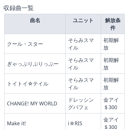
収録曲一覧
曲名
ユニット
解放条
件
そらみスマ
初期解
クール・スター
イル
放
そらみスマ
初期解
ぎゃっぷりぷりっぷー
イル
放
そらみスマ
初期解
トイトイ☆テイル
イル
放
ドレッシン
金アイ
CHANGE! MY WORLD
グパフェ
＄300
金アイ
Make it!
i☆RIS
＄300