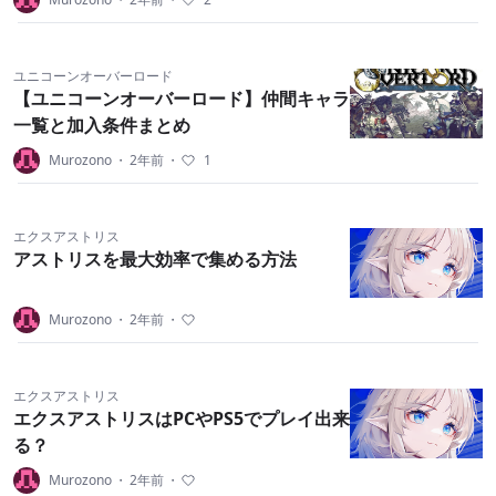
ユニコーンオーバーロード
【ユニコーンオーバーロード】仲間キャラ
一覧と加入条件まとめ
Murozono
・
2年前
・
1
エクスアストリス
アストリスを最大効率で集める方法
Murozono
・
2年前
・
エクスアストリス
エクスアストリスはPCやPS5でプレイ出来
る？
Murozono
・
2年前
・