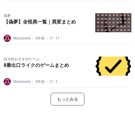
偽夢
【偽夢】全怪異一覧｜異変まとめ
Murozono
・
3年前
・
11
自分的おすすめゲーム
8番出口ライクのゲームまとめ
Murozono
・
3年前
・
2
もっとみる