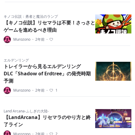
キノコ伝説：勇者と魔法のランプ
【キノコ伝説】リセマラは不要！さっさと
ゲームを進めるべき理由
Murozono
・
2年前
・
エルデンリング
トレイラーから見るエルデンリング
DLC「Shadow of Erdtree」の発売時期
予測
Murozono
・
2年前
・
1
Land Arcana-ふしぎの大陸-
【LandArcana】リセマラのやり方と終
了ライン
Murozono
・
2年前
・
2