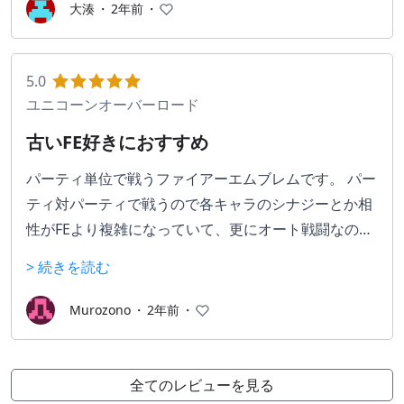
コンパクトなマップと変動する戦局、パーティ編制の
大湊
・
2年前
・
楽しみをご相伴あれ
5.0
ユニコーンオーバーロード
古いFE好きにおすすめ
パーティ単位で戦うファイアーエムブレムです。 パー
ティ対パーティで戦うので各キャラのシナジーとか相
性がFEより複雑になっていて、更にオート戦闘なので
うまくスキルの優先度や行動順を考えて組むのが最高
> 続きを読む
に楽しい。 戦闘シーンも昔のFEを意識しているのか各
キャラのモーションが非常にそれっぽく、クラスチェ
Murozono
・
2年前
・
ンジによるビジュアルとモーションの変化ももちろん
搭載されているので懐かしい気持ちになりました。 い
い意味でクラシカルなゲームなので、GBAやキューブ
全てのレビューを見る