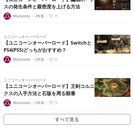
スの発生条件と親密度を上げる方法
Murozono
・
2年前
・
1
ユニコーンオーバーロード
【ユニコーンオーバーロード】Switchと
PS4(PS5)どっちがおすすめ？
Murozono
・
2年前
・
1
ユニコーンオーバーロード
【ユニコーンオーバーロード】王剣コルニ
クスの入手方法と石版を周る順番
Murozono
・
2年前
・
1
すべて見る