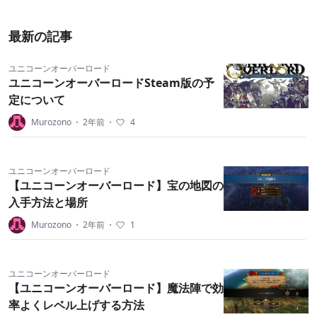
あたりまでのFEを好きでプレイしていた方なら絶対ハ
マると思います。 結婚システムもある
最新の記事
ぞ！！！！！！！１
ユニコーンオーバーロード
ユニコーンオーバーロードSteam版の予
定について
Murozono
・
2年前
・
4
ユニコーンオーバーロード
【ユニコーンオーバーロード】宝の地図の
入手方法と場所
Murozono
・
2年前
・
1
ユニコーンオーバーロード
【ユニコーンオーバーロード】魔法陣で効
率よくレベル上げする方法