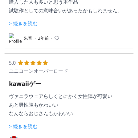
購入した人も多いと思う本作品
試験作としての意味合いがあったかもしれません。
パーティ単位での順番を意識した戦闘は、どのパーテ
> 続きを読む
ィはどういった強みを持たせて戦うか？
そういった新たな形をもったいいシステムだったと思
朱音
・
2年前
・
います。
シリーズとして続編が出るのならば是非購入したい。
ストーリーは王道で、そこまで深くはないものです
5.0
が、雰囲気としては十分必要なものが揃えてありま
ユニコーンオーバーロード
す。
kawaiiゲー
キャラクター同士の掛け合いの作りこみもよく、意外
ヴァニラウェアらしくとにかく女性陣が可愛い
な組み合わせでの会話に思わずニヤリ
あと男性陣もかわいい
キャラクターデザインもとても可愛い
なんならおじさんもかわいい
SRPGは時間が溶けるのが特徴ですが、本作も時間が
> 続きを読む
全員結婚もできる
溶けます。