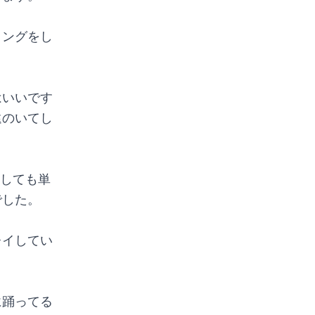
リングをし
はいいです
遠のいてし
うしても単
でした。
レイしてい
に踊ってる