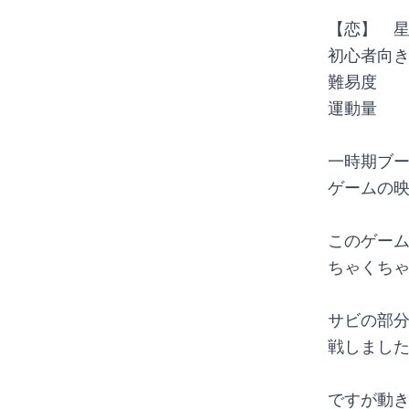
【恋】　
初心者向
難易度　
運動量　
一時期ブ
ゲームの映
このゲー
ちゃくちゃ
サビの部
戦しまし
ですが動