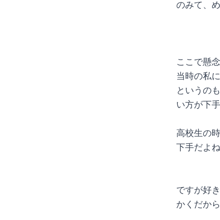
のみて、
ここで懸念
当時の私
というの
い方が下
高校生の
下手だよ
ですが好
かくだか