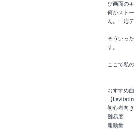
び画面の
何かスト
ん。一応
そういっ
す。
ここで私
おすすめ
【Levitat
初心者向
難易度　
運動量　