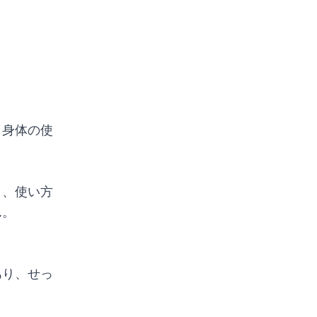
も身体の使
、、使い方
ん。
あり、せっ