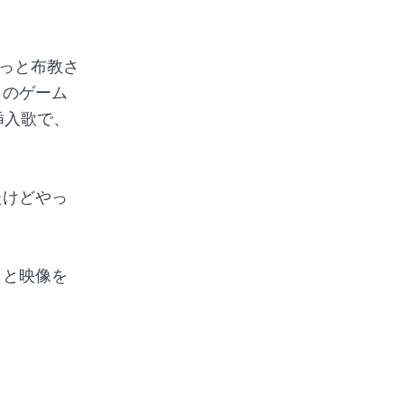
っと布教さ
このゲーム
挿入歌で、
たけどやっ
りと映像を