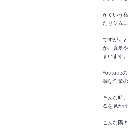
かくいう
たりジム
ですがも
が、真夏
まいます
Youtu
調な作業
そんな時
るを見か
こんな陽