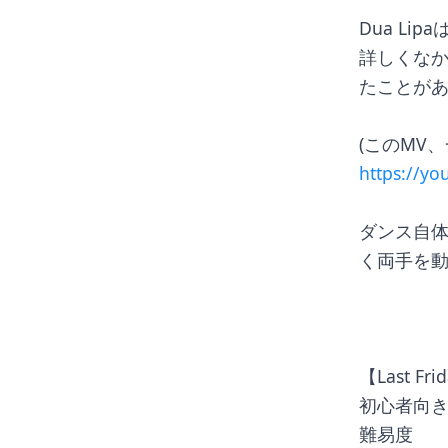
Dua L
詳しくなか
たことが
(このMV
https://y
ダンス自
く両手を
【Last Frid
初心者向
難易度　