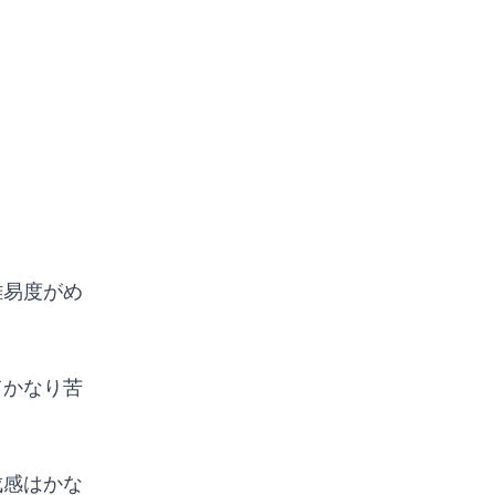
難易度がめ
てかなり苦
成感はかな