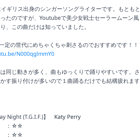
ipaはイギリス出身のシンガーソングライターです。もとも
ったのですが、Youtubeで美少女戦士セーラームーン風
あり、この曲だけは知っていました。
、一定の世代にめちゃくちゃ刺さるのでおすすめです！！
outu.be/N000qglmmY0
体は同じ動きが多く、曲もゆっくりで踊りやすいです。
動かす振り付けが多いので１曲踊るだけでも結構疲れま
ay Night (T.G.I.F.)】　
Katy Perry
き　：☆☆
　　：☆☆