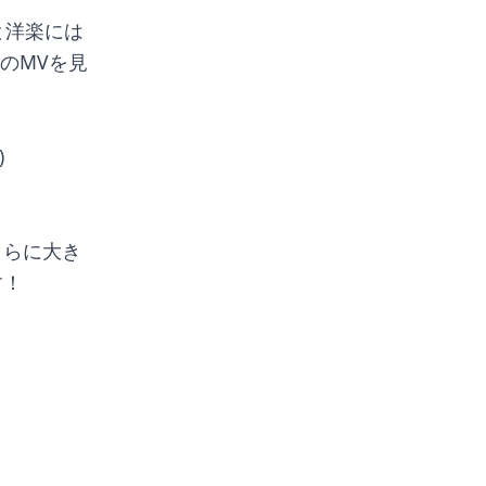
と洋楽には
のMVを見
)
さらに大き
す！