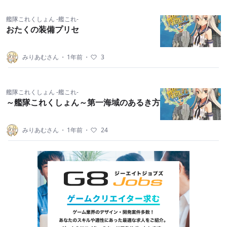
艦隊これくしょん -艦これ-
おたくの装備プリセ
みりあむさん
・
1年前
・
3
艦隊これくしょん -艦これ-
～艦隊これくしょん～第一海域のあるき方
みりあむさん
・
1年前
・
24