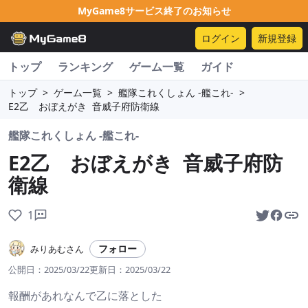
MyGame8サービス終了のお知らせ
ログイン
新規登録
トップ
ランキング
ゲーム一覧
ガイド
トップ
>
ゲーム一覧
>
艦隊これくしょん -艦これ-
>
E2乙 おぼえがき 音威子府防衛線
艦隊これくしょん -艦これ-
E2乙 おぼえがき 音威子府防
衛線
1
フォロー
みりあむさん
公開日：
2025/03/22
更新日：
2025/03/22
報酬があれなんで乙に落とした