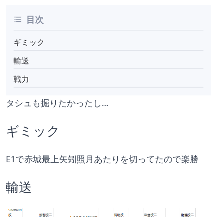
目次
ギミック
輸送
戦力
タシュも掘りたかったし…
ギミック
E1で赤城最上矢矧照月あたりを切ってたので楽勝
輸送