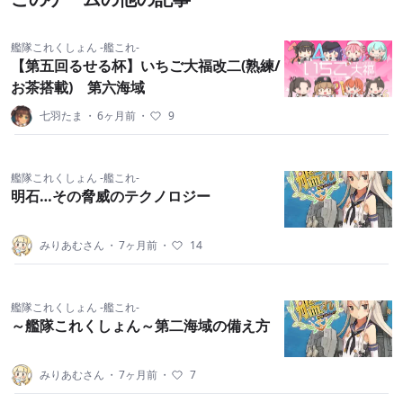
艦隊これくしょん -艦これ-
【第五回るせる杯】いちご大福改二(熟練/
お茶搭載) 第六海域
七羽たま
・
6ヶ月前
・
9
艦隊これくしょん -艦これ-
明石…その脅威のテクノロジー
みりあむさん
・
7ヶ月前
・
14
艦隊これくしょん -艦これ-
～艦隊これくしょん～第二海域の備え方
みりあむさん
・
7ヶ月前
・
7