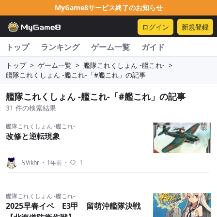
MyGame8サービス終了のお知らせ
ログイン
新規登録
トップ
ランキング
ゲーム一覧
ガイド
トップ
>
ゲーム一覧
>
艦隊これくしょん -艦これ-
>
艦隊これくしょん -艦これ-「#艦これ」の記事
艦隊これくしょん -艦これ-「#艦これ」の記事
31 件の検索結果
艦隊これくしょん -艦これ-
改修と逆転現象
NVikhr
・
1年前
・
1
艦隊これくしょん -艦これ-
2025早春イベ E3甲 留萌沖艦隊決戦