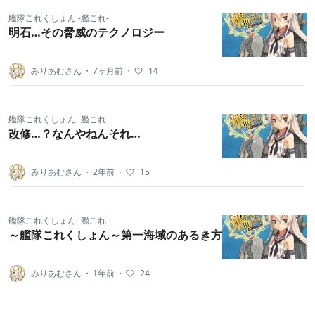
艦隊これくしょん -艦これ-
明石…その脅威のテクノロジー
みりあむさん
・
7ヶ月前
・
14
艦隊これくしょん -艦これ-
改修…？なんやねんそれ…
みりあむさん
・
2年前
・
15
艦隊これくしょん -艦これ-
～艦隊これくしょん～第一海域のあるき方
みりあむさん
・
1年前
・
24