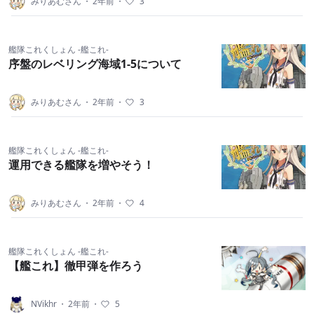
みりあむさん
・
2年前
・
3
艦隊これくしょん -艦これ-
序盤のレベリング海域1-5について
みりあむさん
・
2年前
・
3
艦隊これくしょん -艦これ-
運用できる艦隊を増やそう！
みりあむさん
・
2年前
・
4
艦隊これくしょん -艦これ-
【艦これ】徹甲弾を作ろう
NVikhr
・
2年前
・
5