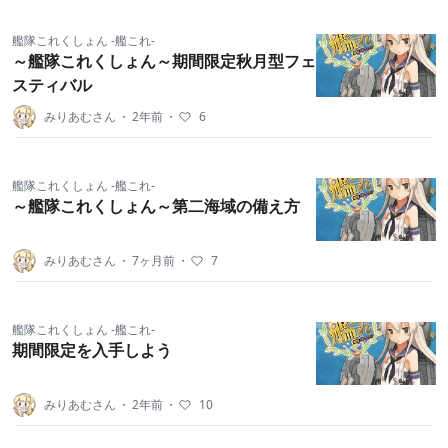
艦隊これくしょん -艦これ-
～艦隊これくしょん～期間限定秋月型フェ
スティバル
みりあむさん
・
2年前
・
6
艦隊これくしょん -艦これ-
～艦隊これくしょん～第二海域の備え方
みりあむさん
・
7ヶ月前
・
7
艦隊これくしょん -艦これ-
期間限定を入手しよう
みりあむさん
・
2年前
・
10