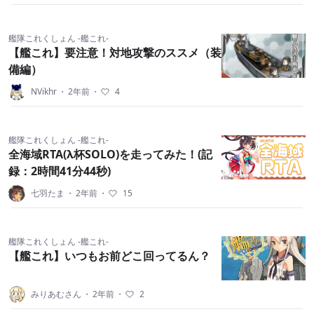
艦隊これくしょん -艦これ-
【艦これ】要注意！対地攻撃のススメ（装
備編）
NVikhr
・
2年前
・
4
艦隊これくしょん -艦これ-
全海域RTA(λ杯SOLO)を走ってみた！(記
録：2時間41分44秒)
七羽たま
・
2年前
・
15
艦隊これくしょん -艦これ-
【艦これ】いつもお前どこ回ってるん？
みりあむさん
・
2年前
・
2