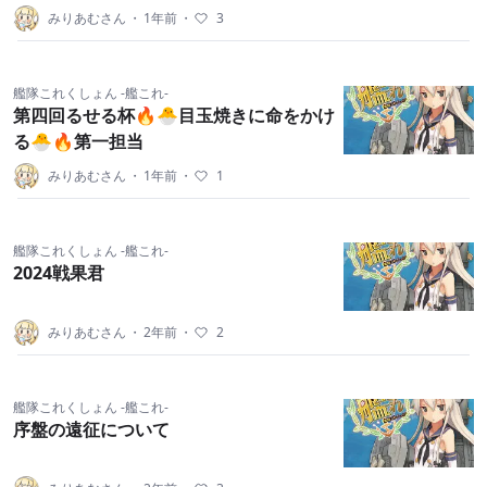
みりあむさん
・
1年前
・
3
艦隊これくしょん -艦これ-
第四回るせる杯🔥🐣目玉焼きに命をかけ
る🐣🔥第一担当
みりあむさん
・
1年前
・
1
艦隊これくしょん -艦これ-
2024戦果君
みりあむさん
・
2年前
・
2
艦隊これくしょん -艦これ-
序盤の遠征について