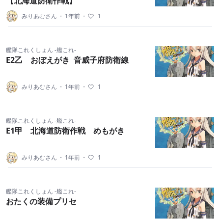
【北海道防衛作戦】
みりあむさん
・
1年前
・
1
艦隊これくしょん -艦これ-
E2乙 おぼえがき 音威子府防衛線
みりあむさん
・
1年前
・
1
艦隊これくしょん -艦これ-
E1甲 北海道防衛作戦 めもがき
みりあむさん
・
1年前
・
1
艦隊これくしょん -艦これ-
おたくの装備プリセ