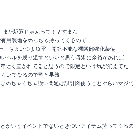
る　また駆逐じゃんって！？すまん！
で有用装備をめっちゃ持ってくるので
ー　ちょいつよ魚雷　開発不能な機関部強化装備
0レベルを繰り返すといいと思う母港に余裕があれば
う3年近く置かれてると思うので限定という気が消えてた
ぐらいでなるので割と早熟
にはめちゃくちゃ強い問題は設計図使うことぐらいマジ
とかいうイベントでないときついアイテム持ってくるの