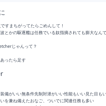
に
点ですまちがってたらごめんして！
沖波とかの駆逐艦は任務でいる奴指摘されても膨大なん
etcherじゃんって？
見あったら足す
er
る装備がいい無条件先制対潜がいい性能もいい見た目も
いいを兼ね備えたおなご、ついでに関連任務も多い