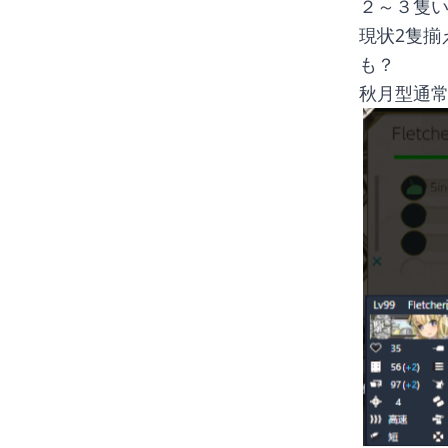
２～３隻
現状2隻揃
も？
秋月型通