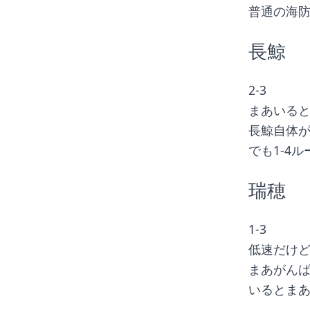
普通の海
長鯨
2-3
まあいる
長鯨自体
でも1-4
瑞穂
1-3
低速だけ
まあがん
いるとまあ