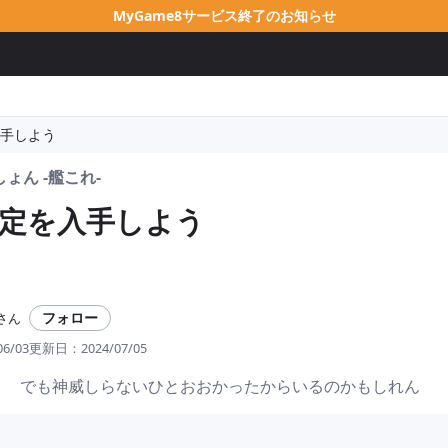
MyGame8サービス終了のお知らせ
入手しよう
ょん -艦これ-
限定を入手しよう
フォロー
さん
06/03
更新日：
2024/07/05
？ でも神威しらないひとおおかったからいるのかもしれん