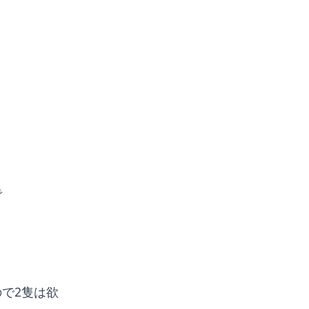
で
で2隻は欲