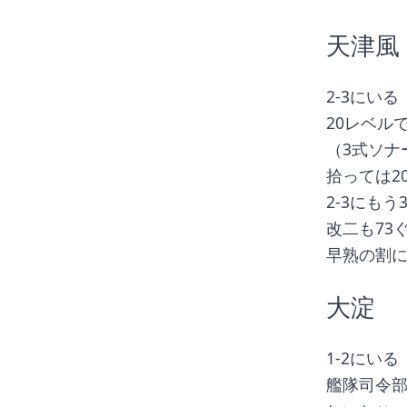
天津風
2-3にい
20レベル
（3式ソナ
拾っては2
2-3にも
改二も73
早熟の割
大淀
1-2にいる
艦隊司令部