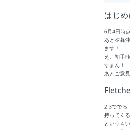
はじめ
6月4日時
あと夕暮
ます！
え、初手Fl
すまん！
あとご意
Fletch
2-3ででる
持ってく
という４