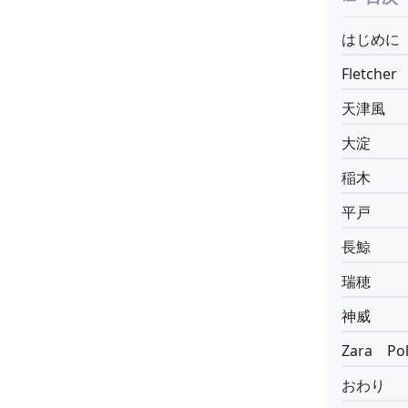
はじめに
Fletcher
天津風
大淀
稲木
平戸
長鯨
瑞穂
神威
Zara Po
おわり