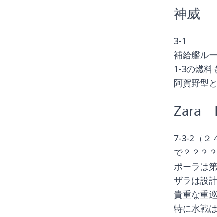
神威
3-1
補給艦ル
1-3の燃
阿賀野型
Zara　
7-3-2
で？？？
ポーラは
ザラは設
貴重な重
特に水戦