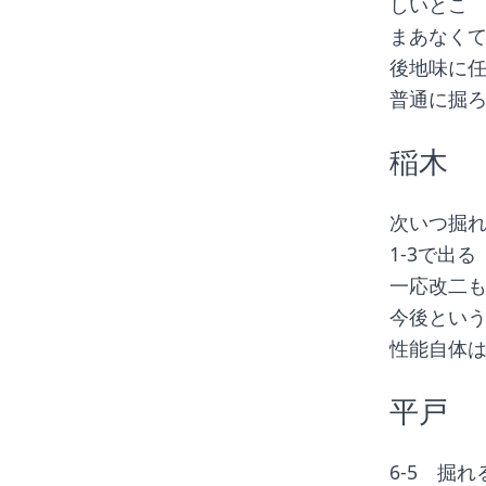
しいとこ
まあなく
後地味に
普通に掘ろ
稲木
次いつ掘
1-3で出る
一応改二
今後とい
性能自体
平戸
6-5　掘