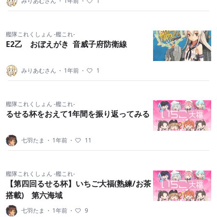
みりあむさん
・
1年前
・
1
艦隊これくしょん -艦これ-
E2乙 おぼえがき 音威子府防衛線
みりあむさん
・
1年前
・
1
艦隊これくしょん -艦これ-
るせる杯をおえて1年間を振り返ってみる
七羽たま
・
1年前
・
11
艦隊これくしょん -艦これ-
【第四回るせる杯】いちご大福(熟練/お茶
搭載) 第六海域
七羽たま
・
1年前
・
9