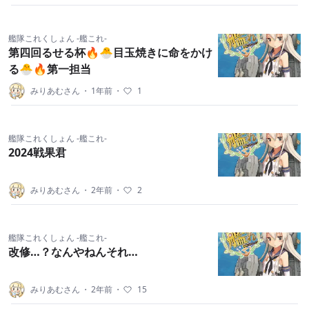
艦隊これくしょん -艦これ-
第四回るせる杯🔥🐣目玉焼きに命をかけ
る🐣🔥第一担当
みりあむさん
・
1年前
・
1
艦隊これくしょん -艦これ-
2024戦果君
みりあむさん
・
2年前
・
2
艦隊これくしょん -艦これ-
改修…？なんやねんそれ…
みりあむさん
・
2年前
・
15