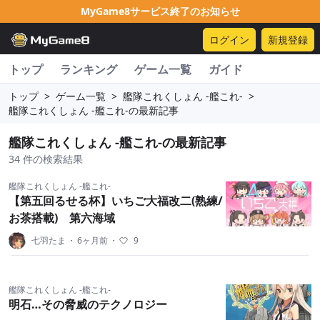
MyGame8サービス終了のお知らせ
ログイン
新規登録
トップ
ランキング
ゲーム一覧
ガイド
トップ
>
ゲーム一覧
>
艦隊これくしょん -艦これ-
>
艦隊これくしょん -艦これ-の最新記事
艦隊これくしょん -艦これ-の最新記事
34 件の検索結果
艦隊これくしょん -艦これ-
【第五回るせる杯】いちご大福改二(熟練/
お茶搭載) 第六海域
七羽たま
・
6ヶ月前
・
9
艦隊これくしょん -艦これ-
明石…その脅威のテクノロジー