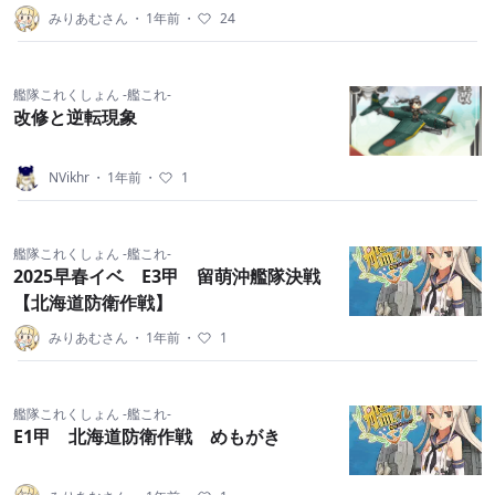
みりあむさん
・
1年前
・
24
艦隊これくしょん -艦これ-
改修と逆転現象
NVikhr
・
1年前
・
1
艦隊これくしょん -艦これ-
2025早春イベ E3甲 留萌沖艦隊決戦
【北海道防衛作戦】
みりあむさん
・
1年前
・
1
艦隊これくしょん -艦これ-
E1甲 北海道防衛作戦 めもがき