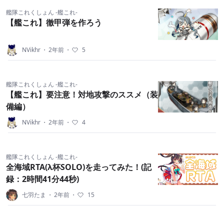
艦隊これくしょん -艦これ-
【艦これ】徹甲弾を作ろう
NVikhr
・
2年前
・
5
艦隊これくしょん -艦これ-
【艦これ】要注意！対地攻撃のススメ（装
備編）
NVikhr
・
2年前
・
4
艦隊これくしょん -艦これ-
全海域RTA(λ杯SOLO)を走ってみた！(記
録：2時間41分44秒)
七羽たま
・
2年前
・
15