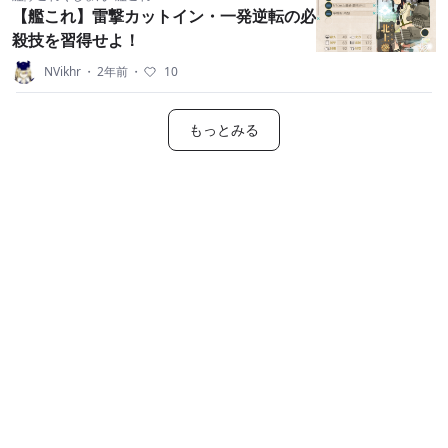
【艦これ】雷撃カットイン・一発逆転の必
殺技を習得せよ！
NVikhr
・
2年前
・
10
もっとみる