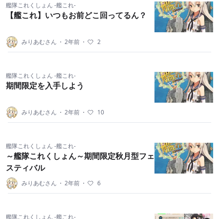
艦隊これくしょん -艦これ-
【艦これ】いつもお前どこ回ってるん？
みりあむさん
・
2年前
・
2
艦隊これくしょん -艦これ-
期間限定を入手しよう
みりあむさん
・
2年前
・
10
艦隊これくしょん -艦これ-
～艦隊これくしょん～期間限定秋月型フェ
スティバル
みりあむさん
・
2年前
・
6
艦隊これくしょん -艦これ-