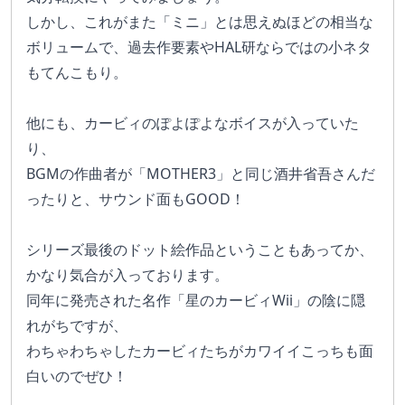
しかし、これがまた「ミニ」とは思えぬほどの相当な
ボリュームで、過去作要素やHAL研ならではの小ネタ
もてんこもり。
他にも、カービィのぽよぽよなボイスが入っていた
り、
BGMの作曲者が「MOTHER3」と同じ酒井省吾さんだ
ったりと、サウンド面もGOOD！
シリーズ最後のドット絵作品ということもあってか、
かなり気合が入っております。
同年に発売された名作「星のカービィWii」の陰に隠
れがちですが、
わちゃわちゃしたカービィたちがカワイイこっちも面
白いのでぜひ！