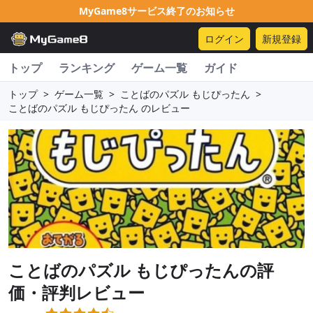
MyGame8サービス終了のお知らせ
ログイン
新規登録
トップ
ランキング
ゲーム一覧
ガイド
トップ
>
ゲーム一覧
>
ことばのパズル もじぴったん
>
ことばのパズル もじぴったん のレビュー
ことばのパズル もじぴったん
の評
価・評判レビュー