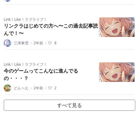
Link！Like！ラブライブ！
リンクラはじめての方へ〜この過去記事読
んで！〜
三津東雲
・
2年前
・
8
Link！Like！ラブライブ！
今のゲームってこんなに進んでる
の・・・？
どんべえ
・
2年前
・
2
すべて見る