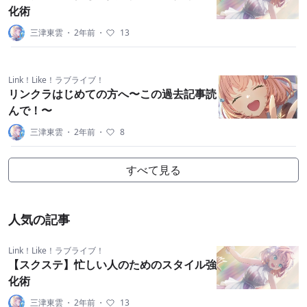
化術
三津東雲
・
2年前
・
13
Link！Like！ラブライブ！
リンクラはじめての方へ〜この過去記事読
んで！〜
三津東雲
・
2年前
・
8
すべて見る
人気の記事
Link！Like！ラブライブ！
【スクステ】忙しい人のためのスタイル強
化術
三津東雲
・
2年前
・
13