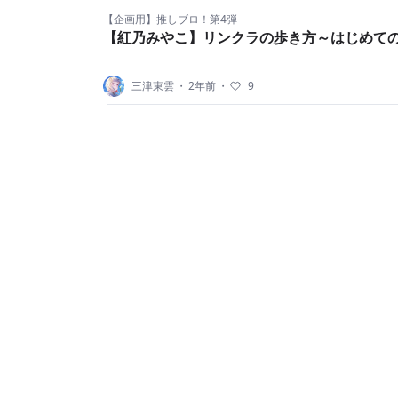
【企画用】推しブロ！第4弾
【紅乃みやこ】リンクラの歩き方～はじめて
三津東雲
・
2年前
・
9