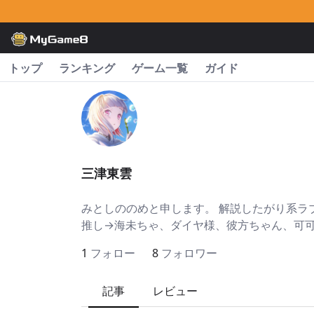
トップ
ランキング
ゲーム一覧
ガイド
三津東雲
みとしののめと申します。 解説したがり系ラブ
推し→海未ちゃ、ダイヤ様、彼方ちゃん、可
1
フォロー
8
フォロワー
記事
レビュー