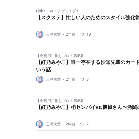
Link！Like！ラブライブ！
【スクステ】忙しい人のためのスタイル強化
三津東雲
・
2年前
・
13
【企画用】推しブロ！第4弾
【紅乃みやこ】唯一存在する沙知先輩のカー
いう話
三津東雲
・
2年前
・
3
【企画用】推しブロ！第4弾
【紅乃みやこ】梢センパイvs.機械さん〜激闘
三津東雲
・
2年前
・
7