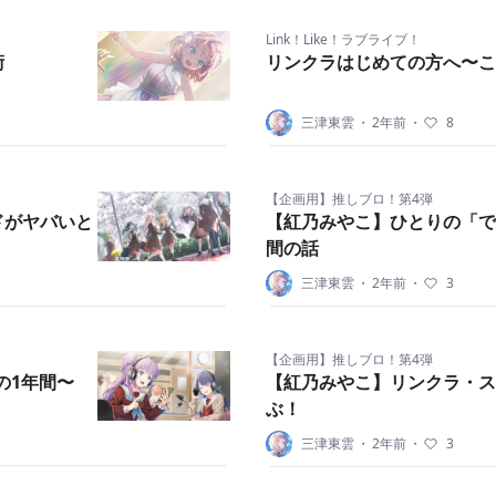
Link！Like！ラブライブ！
術
リンクラはじめての方へ〜
三津東雲
・
2年前
・
8
【企画用】推しブロ！第4弾
ドがヤバいと
【紅乃みやこ】ひとりの「で
間の話
三津東雲
・
2年前
・
3
【企画用】推しブロ！第4弾
の1年間〜
【紅乃みやこ】リンクラ・ス
ぶ！
三津東雲
・
2年前
・
3