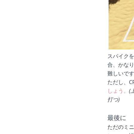
スパイク
合、かな
難しいで
ただし、C
しょう。
打つ)
最後に
ただのミ