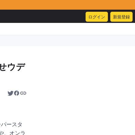
ログイン
新規登録
せウデ
ーパースタ
や、オンラ