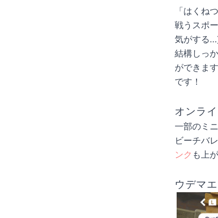
「はくねつ
戦うスポー
気がする...
結構しっ
ができま
です！
オンライ
一部のミ
ビーチバ
ンク
も上
ウデマエ