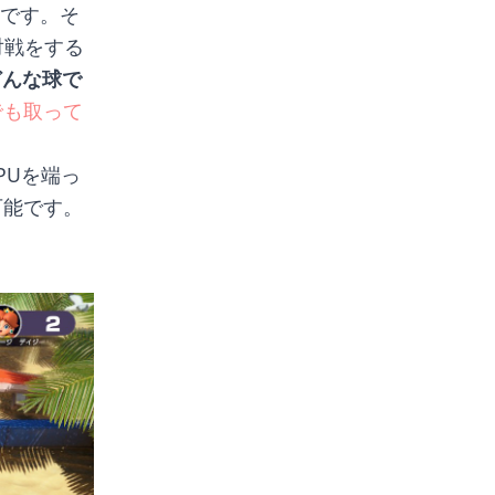
夫です。そ
対戦をする
どんな球で
でも取って
PUを端っ
可能です。