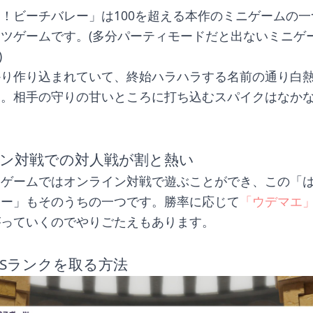
！ビーチバレー」は100を超える本作のミニゲームの一
ツゲームです。(多分パーティモードだと出ないミニゲ
)
かり作り込まれていて、終始ハラハラする名前の通り白
す。相手の守りの甘いところに打ち込むスパイクはなか
ン対戦での対人戦が割と熱い
ニゲームではオンライン対戦で遊ぶことができ、この「
レー」もそのうちの一つです。勝率に応じて
「ウデマエ
がっていくのでやりごたえもあります。
Sランクを取る方法