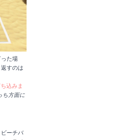
打った場
と返すのは
打ち込みま
っち方面に
！ビーチバ