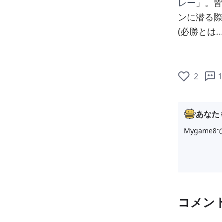
レー
」。
ンに潜る
(必勝とは..
2
あなた
Mygam
コメン