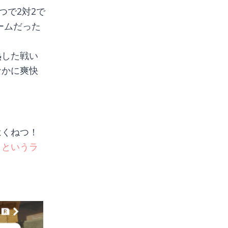
つで2対2で
ームだった
熱した戦い
なかに爽快
はくねつ！
」というラ