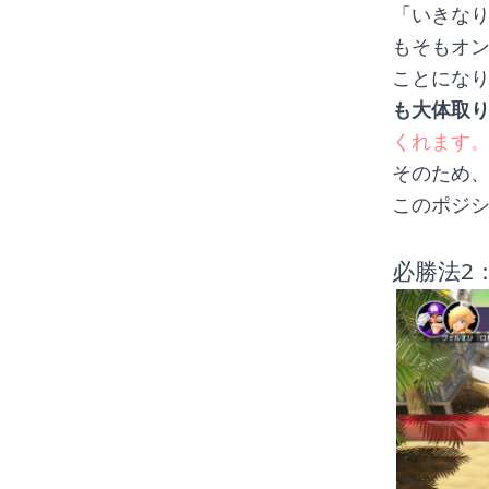
「いきなり
もそもオン
ことになり
も大体取
くれます
そのため、
このポジ
必勝法2