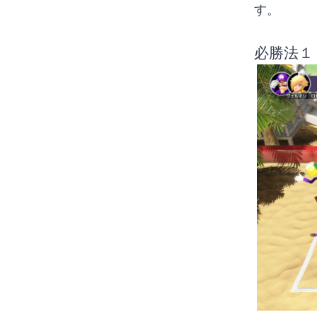
す。
必勝法１