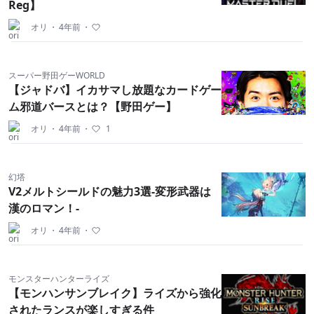
Reg】
オリ
・
4年前
・
スーパー野田ゲーWORLD
【ジャドバ】イカサマし放題なカードゲー
ム邪道バースとは？【野田ゲー】
オリ
・
4年前
・
1
幻塔
V2メルトシールドの魅力3選-変形武器は
漢のロマン！-
オリ
・
4年前
・
モンスターハンターライズ
【モンハンサンブレイク】ライズから強化
されたランスが楽しすぎる件