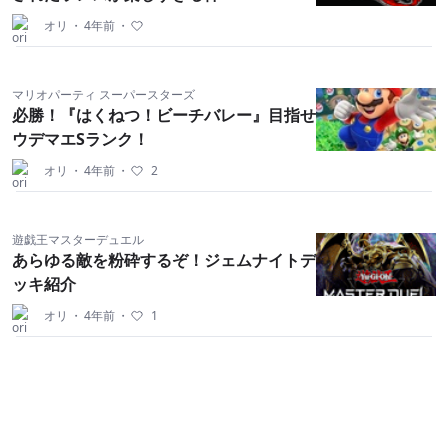
オリ
・
4年前
・
マリオパーティ スーパースターズ
必勝！『はくねつ！ビーチバレー』目指せ
ウデマエSランク！
オリ
・
4年前
・
2
遊戯王マスターデュエル
あらゆる敵を粉砕するぞ！ジェムナイトデ
ッキ紹介
オリ
・
4年前
・
1