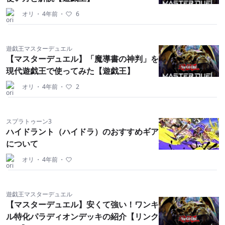
オリ
・
4年前
・
6
遊戯王マスターデュエル
【マスターデュエル】「魔導書の神判」を
現代遊戯王で使ってみた【遊戯王】
オリ
・
4年前
・
2
スプラトゥーン3
ハイドラント（ハイドラ）のおすすめギア
について
オリ
・
4年前
・
遊戯王マスターデュエル
【マスターデュエル】安くて強い！ワンキ
ル特化パラディオンデッキの紹介【リンク