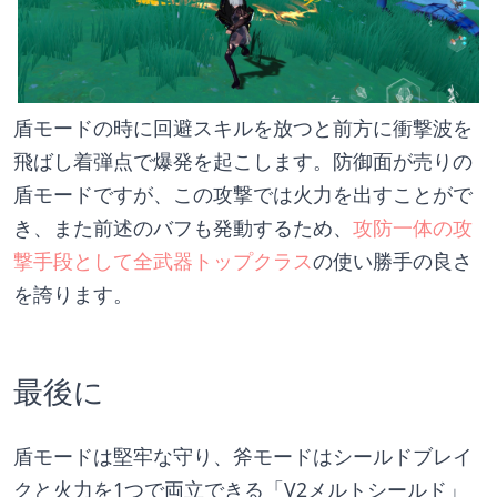
盾モードの時に回避スキルを放つと前方に衝撃波を
飛ばし着弾点で爆発を起こします。防御面が売りの
盾モードですが、この攻撃では火力を出すことがで
き、また前述のバフも発動するため、
攻防一体の攻
撃手段として全武器トップクラス
の使い勝手の良さ
を誇ります。
最後に
盾モードは堅牢な守り、斧モードはシールドブレイ
クと火力を1つで両立できる「V2メルトシールド」