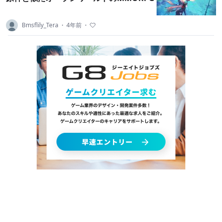
Bmsflily_Tera
・
4年前
・