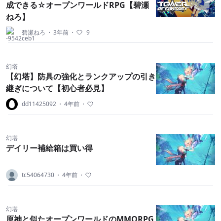
成できる☆オープンワールドRPG【碧瀬
ねろ】
碧瀬ねろ
・
3年前
・
9
幻塔
【幻塔】防具の強化とランクアップの引き
継ぎについて【初心者必見】
dd11425092
・
4年前
・
幻塔
デイリー補給箱は買い得
tc54064730
・
4年前
・
幻塔
原神と似たオープンワールドのMMORPG