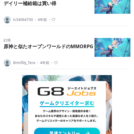
デイリー補給箱は買い得
tc54064730
・
4年前
・
幻塔
原神と似たオープンワールドのMMORPG
Bmsflily_Tera
・
4年前
・