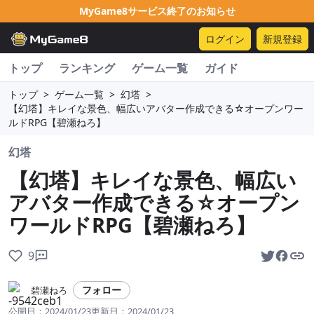
MyGame8サービス終了のお知らせ
ログイン
新規登録
トップ
ランキング
ゲーム一覧
ガイド
トップ
>
ゲーム一覧
>
幻塔
>
【幻塔】キレイな景色、幅広いアバター作成できる☆オープンワー
ルドRPG【碧瀬ねろ】
幻塔
【幻塔】キレイな景色、幅広い
アバター作成できる☆オープン
ワールドRPG【碧瀬ねろ】
9
フォロー
碧瀬ねろ
公開日：
2024/01/23
更新日：
2024/01/23