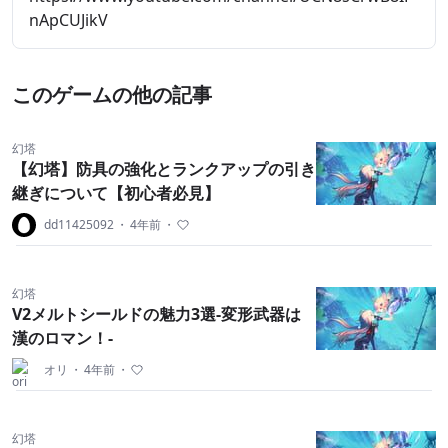
nApCUJikV
このゲームの他の記事
幻塔
【幻塔】防具の強化とランクアップの引き
継ぎについて【初心者必見】
dd11425092
・
4年前
・
幻塔
V2メルトシールドの魅力3選-変形武器は
漢のロマン！-
オリ
・
4年前
・
幻塔