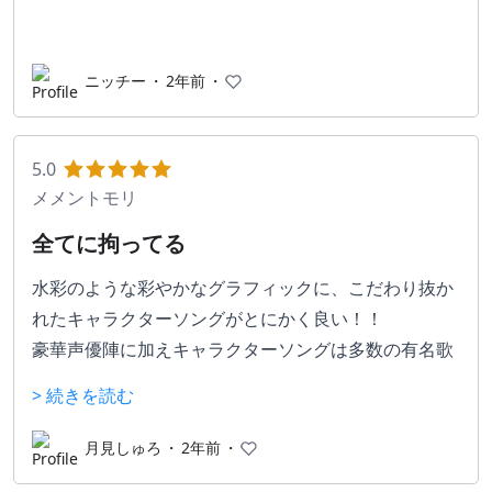
ニッチー
・
2年前
・
5.0
メメントモリ
全てに拘ってる
水彩のような彩やかなグラフィックに、こだわり抜か
れたキャラクターソングがとにかく良い！！
豪華声優陣に加えキャラクターソングは多数の有名歌
い手さん…！思わずテンションが上がります！✨
> 続きを読む
衣装ごとに曲があるのも魅力です！
イラストは柔らかくLive2dつきで表情も豊か🌟 ̖́-
月見しゅろ
・
2年前
・
ゲームはフルオート、のんびりと進めていく育成ゲー