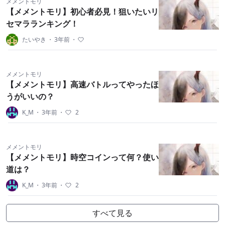
メメントモリ
【メメントモリ】初心者必見！狙いたいリ
セマラランキング！
たいやき
・
3年前
・
メメントモリ
【メメントモリ】高速バトルってやったほ
うがいいの？
K_M
・
3年前
・
2
メメントモリ
【メメントモリ】時空コインって何？使い
道は？
K_M
・
3年前
・
2
すべて見る