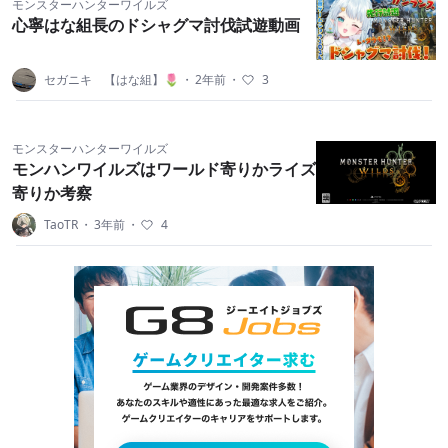
モンスターハンターワイルズ
心寧はな組長のドシャグマ討伐試遊動画
セガニキ 【はな組】🌷
・
2年前
・
3
モンスターハンターワイルズ
モンハンワイルズはワールド寄りかライズ
寄りか考察
TaoTR
・
3年前
・
4