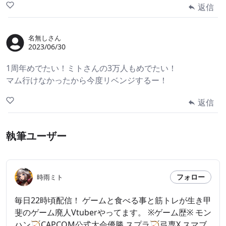
返信
名無しさん
2023/06/30
1周年めでたい！ミトさんの3万人もめでたい！
マム行けなかったから今度リベンジするー！
返信
執筆ユーザー
フォロー
時雨ミト
毎日22時頃配信！ ゲームと食べる事と筋トレが生き甲
斐のゲーム廃人Vtuberやってます。 ※ゲーム歴※ モン
ハン🏹CAPCOM公式大会優勝 スプラ🏹弓専X スマブ