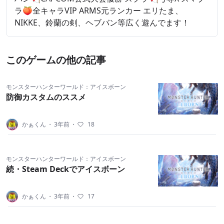
ラ🍑全キャラVIP ARMS元ランカー エリたま、
NIKKE、鈴蘭の剣、ヘブバン等広く遊んでます！
このゲームの他の記事
モンスターハンターワールド：アイスボーン
防御カスタムのススメ
かぁくん
・
3年前
・
18
モンスターハンターワールド：アイスボーン
続・Steam Deckでアイスボーン
かぁくん
・
3年前
・
17