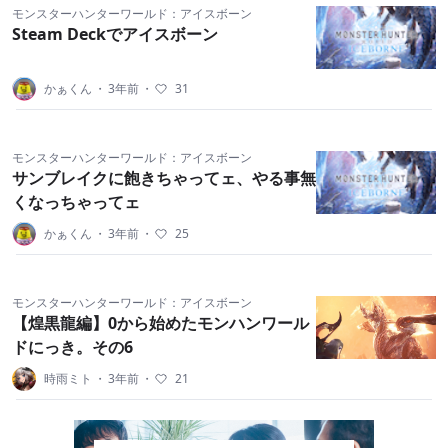
モンスターハンターワールド：アイスボーン
Steam Deckでアイスボーン
かぁくん
・
3年前
・
31
モンスターハンターワールド：アイスボーン
サンブレイクに飽きちゃってェ、やる事無
くなっちゃってェ
かぁくん
・
3年前
・
25
モンスターハンターワールド：アイスボーン
【煌黒龍編】0から始めたモンハンワール
ドにっき。その6
時雨ミト
・
3年前
・
21