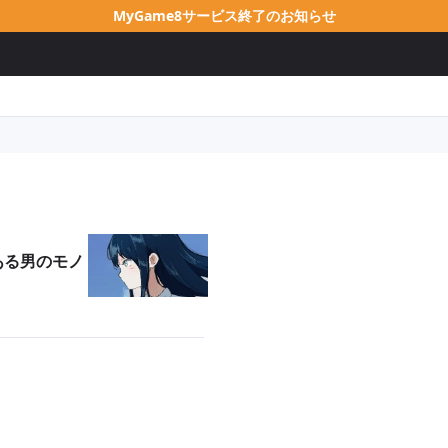
MyGame8サービス終了のお知らせ
ある男のモノ