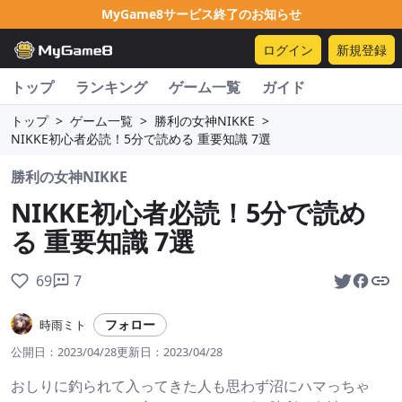
MyGame8サービス終了のお知らせ
ログイン
新規登録
トップ
ランキング
ゲーム一覧
ガイド
トップ
>
ゲーム一覧
>
勝利の女神NIKKE
>
NIKKE初心者必読！5分で読める 重要知識 7選
勝利の女神NIKKE
NIKKE初心者必読！5分で読め
る 重要知識 7選
69
7
フォロー
時雨ミト
公開日：
2023/04/28
更新日：
2023/04/28
おしりに釣られて入ってきた人も思わず沼にハマっちゃ