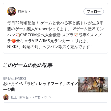
フォロー
時雨ミト
毎日22時頃配信！ ゲームと食べる事と筋トレが生き甲
斐のゲーム廃人Vtuberやってます。 ※ゲーム歴※ モン
ハン🏹CAPCOM公式大会優勝 スプラ🏹弓専X スマブ
ラ🍑全キャラVIP ARMS元ランカー エリたま、
NIKKE、鈴蘭の剣、ヘブバン等広く遊んでます！
このゲームの他の記事
勝利の女神NIKKE
お正月イベ「ラピ：レッドフード」のイメ
ージ曲
坂上田村麻呂
・
2年前
・
5