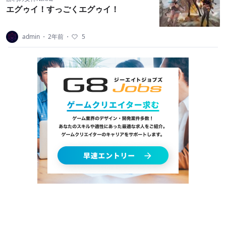
エグゥイ！すっごくエグゥイ！
admin
・
2年前
・
5