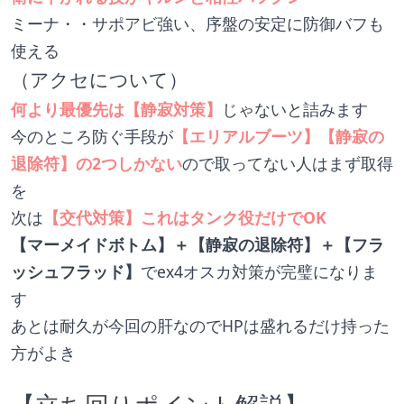
ミーナ・・サポアビ強い、序盤の安定に防御バフも
使える
（アクセについて）
何より最優先は【静寂対策】
じゃないと詰みます
今のところ防ぐ手段が
【エリアルブーツ】【静寂の
退除符】の2つしかない
ので取ってない人はまず取得
を
次は
【交代対策】これはタンク役だけでOK
【マーメイドボトム】＋【静寂の退除符】＋【フラ
ッシュフラッド】
でex4オスカ対策が完璧になりま
す
あとは耐久が今回の肝なのでHPは盛れるだけ持った
方がよき