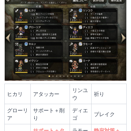
リンユ
ヒカリ
アタッカー
祈り
ウ
グローリ
サポート＋削
ディエ
ブレイク
ア
り
ゴ
サポート＋タ
ラモー
静寂対策＋