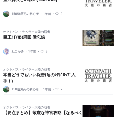
150連爆死の初心者
・
1年前
・
2
オクトパストラベラー大陸の覇者
巨王1F(狼)周回 備忘録
ねこかみ
・
1年前
・
3
オクトパストラベラー大陸の覇者
本当どうでもいい報告(竜のﾚｱﾄﾞﾛｯﾌﾟ入
手！)
150連爆死の初心者
・
1年前
・
2
オクトパストラベラー大陸の覇者
【要点まとめ】敬虔な神官攻略【なるべく