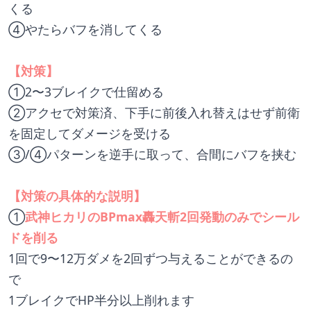
くる
④やたらバフを消してくる
【対策】
①2〜3ブレイクで仕留める
②アクセで対策済、下手に前後入れ替えはせず前衛
を固定してダメージを受ける
③/④パターンを逆手に取って、合間にバフを挟む
【対策の具体的な説明】
①
武神ヒカリのBPmax轟天斬2回発動のみでシール
ドを削る
1回で9〜12万ダメを2回ずつ与えることができるの
で
1ブレイクでHP半分以上削れます