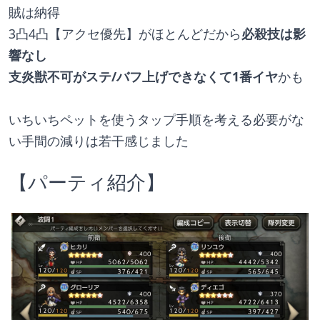
賊は納得
3凸4凸【アクセ優先】がほとんどだから
必殺技は影
響なし
支炎獣不可がステ/バフ上げできなくて1番イヤ
かも
いちいちペットを使うタップ手順を考える必要がな
い手間の減りは若干感じました
【パーティ紹介】