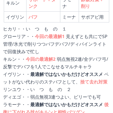
キルン
ンク
ナ
削り
イヴリン
バフ
ミーナ
サポアビ用
ヒカリ・・い　つ　も　の　１
グローリア・・
今回の最適解1 
見えずとも共にでSP
管理/氷光で削りつつバフデバフ/ディバインライト
で回復挟みで忙し
キルン・・
今回の最適解2
 弱点無視2連/全デバフ弓/
反撃でデバフを1人でこなせるマルチキャラ
イヴリン・・
最適解ではないかもだけどオススメ
 ペ
ットがない代わりのステバフとして、
捨て去れ対策
リンユウ・・い　つ　も　の　２
ディエゴ・・弱点無視3連つよい、ビリーでも可
ラモーナ・・
最適解ではないかもだけどオススメ
後
衛に下がれる技がキルンと相性バツグン