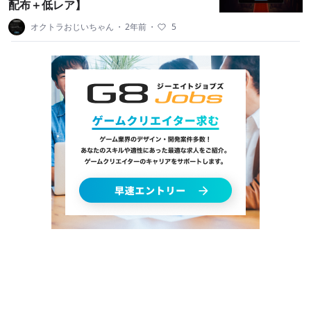
配布＋低レア】
オクトラおじいちゃん
・
2年前
・
5