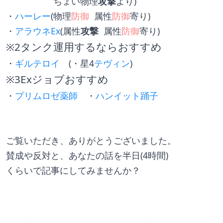
　　　　　 ちょい物理
攻撃
より)
・
ハーレー
(物理
防御
  属性
防御
寄り)
・
アラウネEx
(属性
攻撃
  属性
防御
寄り)
※2タンク運用するならおすすめ
・
ギルテロイ
　(・星4
テヴィン
)
※3Exジョブおすすめ
・
プリムロゼ薬師
　・
ハンイット踊子
ご覧いただき、ありがとうございました。
賛成や反対と、あなたの話を半日(4時間)
くらいで記事にしてみませんか？