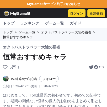
MyGame8サービス終了のお知らせ
ログイン
新規登録
トップ
ランキング
ゲーム一覧
ガイド
トップ
>
ゲーム一覧
>
オクトパストラベラー大陸の覇者
>
恒常おすすめキャラ
オクトパストラベラー大陸の覇者
恒常おすすめキャラ
5
1
フォロー
150連爆死の初心者
公開日：
2024/12/05
更新日：
2024/12/05
はじめまして。150連爆死の初心者です。初めての記事で
す。期間の関係ない恒常の個人的お勧めをまとめて形とし
て残しておきます。恒常100連ガチャのリセマラと、ほと