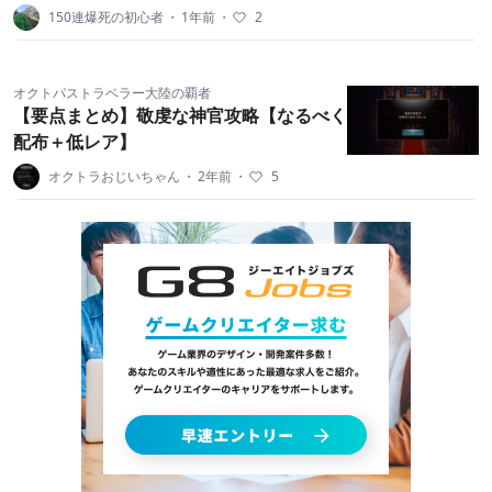
150連爆死の初心者
・
1年前
・
2
オクトパストラベラー大陸の覇者
【要点まとめ】敬虔な神官攻略【なるべく
配布＋低レア】
オクトラおじいちゃん
・
2年前
・
5