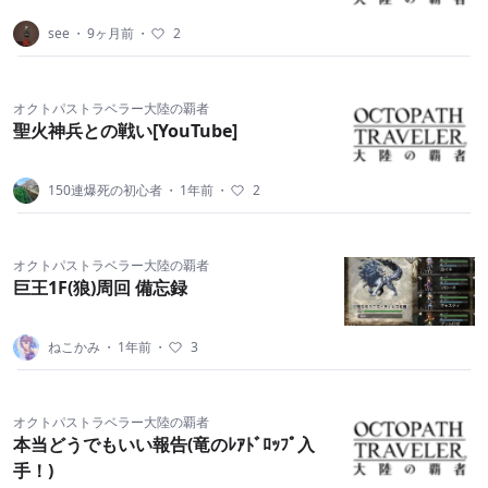
see
・
9ヶ月前
・
2
オクトパストラベラー大陸の覇者
聖火神兵との戦い[YouTube]
150連爆死の初心者
・
1年前
・
2
オクトパストラベラー大陸の覇者
巨王1F(狼)周回 備忘録
ねこかみ
・
1年前
・
3
オクトパストラベラー大陸の覇者
本当どうでもいい報告(竜のﾚｱﾄﾞﾛｯﾌﾟ入
手！)