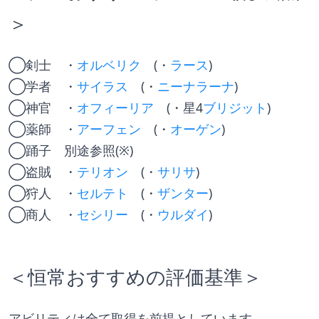
＞
◯剣士　・
オルベリク
　(・
ラース
)
◯学者　・
サイラス
　(・
ニーナラーナ
)
◯神官　・
オフィーリア
　(・星4
ブリジット
)
◯薬師　・
アーフェン
　(・
オーゲン
)
◯踊子　別途参照(※)
◯盗賊　・
テリオン
　(・
サリサ
)
◯狩人　・
セルテト
　(・
ザンター
)
◯商人　・
セシリー
　(・
ウルダイ
)
＜恒常おすすめの評価基準＞
アビリティは全て取得を前提としています。