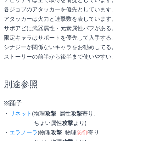
各ジョブのアタッカーを優先としています。
アタッカーは火力と連撃数を表しています。
サポアビに武器属性・元素属性バフがある。
限定キャラはサポートを優先して入手する。
シナジーが関係ないキャラをお勧めしてる。
ストーリーの前半から後半まで使いやすい。
別途参照
※踊子
・
リネット
(物理
攻撃
  属性
攻撃
寄り,
　　　　　 ちょい属性
攻撃
より)
・
エラノーラ
(物理
攻撃
  物理
防御
寄り