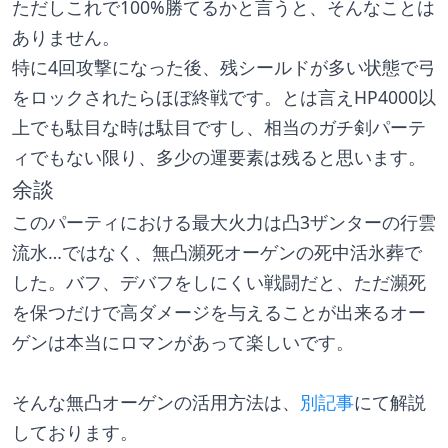
ただしこれで100%勝てるかと言うと、そんなことは
ありません。
特に4回攻撃になった後、残シールドが多い状態で弓
をロックされたらほぼ終戦です。とは言えHP4000以
上でも駄目な時は駄目ですし、相当のガチ剣パーテ
ィでもない限り、多少の運要素は残ると思います。
余談
このパーティにおける最大火力は凸3ザンターの行雲
流水…ではなく、無凸瀕死オーゲンの死中活氷葬で
した。バフ、デバフをしにくい戦闘だと、ただ瀕死
を保つだけで高ダメージを与えることが出来るオー
ゲンは本当にロマンがあって楽しいです。
そんな無凸オーゲンの活用方法は、
別記事
にて解説
しております。