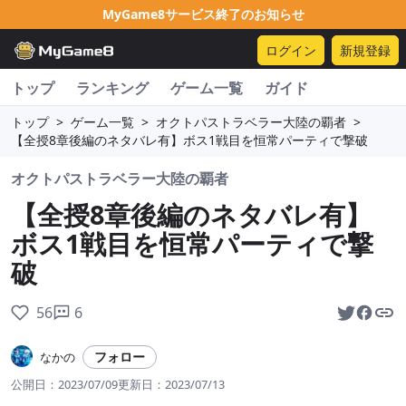
MyGame8サービス終了のお知らせ
ログイン
新規登録
トップ
ランキング
ゲーム一覧
ガイド
トップ
>
ゲーム一覧
>
オクトパストラベラー大陸の覇者
>
【全授8章後編のネタバレ有】ボス1戦目を恒常パーティで撃破
オクトパストラベラー大陸の覇者
【全授8章後編のネタバレ有】
ボス1戦目を恒常パーティで撃
破
56
6
フォロー
なかの
公開日：
2023/07/09
更新日：
2023/07/13