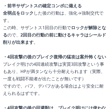
・前半サザントスの確定コンボに備える
全弱点をロック
した後の行動は、強化→
強制交代で
す。
この時、サザントス1回目の行動で
ロックが解除とな
る
ので、
2回目の行動の前に動けるキャラはシールド
削りが出来ます
。
・4回攻撃の後のブレイク復帰の猛攻は案外怖くない
ブレイク明けの4回連続攻撃は実質3回攻撃という事
もあり、HPが満タンなら十分耐えられます（実際、
一度も戦闘不能者が出たことが無いです）
ですので、バフ、デバフがある場合はより安全に耐
えられるはずです。
・4回攻撃の後の回避獣は、ブレイク明けには使わな