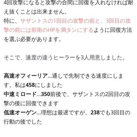
4回攻撃になると攻撃の合間に回復を入れなければ耐
え抜くことは出来ません。
特に、
サザントスの1回目の攻撃の前と、3回目の攻
撃の前には前衛のHPを満タンにする
ように回復方法
を選ぶ必要があります。
そこで、速度の違うヒーラーを3人用意しました。
高速オフィーリア
…通しで先制できる速度にしま
す。私は
458
にしました
中速ミロード
…
350
前後で、サザントスの2回目の攻
撃の後に回復できます
低速オーゲン
…理想は最遅ですが、
238
でも3回目の
行動の後でした