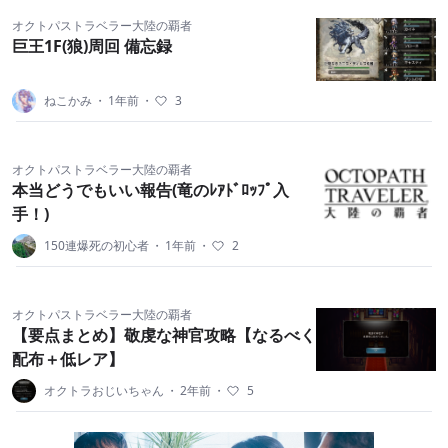
オクトパストラベラー大陸の覇者
巨王1F(狼)周回 備忘録
ねこかみ
・
1年前
・
3
オクトパストラベラー大陸の覇者
本当どうでもいい報告(竜のﾚｱﾄﾞﾛｯﾌﾟ入
手！)
150連爆死の初心者
・
1年前
・
2
オクトパストラベラー大陸の覇者
【要点まとめ】敬虔な神官攻略【なるべく
配布＋低レア】
オクトラおじいちゃん
・
2年前
・
5