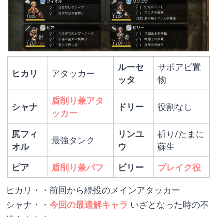
ルーセ
サポアビ置
ヒカリ
アタッカー
ッタ
物
盾削り兼アタ
シャナ
ドリー
役割なし
ッカー
尻フィ
リンユ
祈り/たまに
最強タンク
オル
ウ
蘇生
ピア
盾削り兼バフ
ビリー
ブレイク役
ヒカリ・・前回から続投のメインアタッカー
シャナ・・
今回の最適解キャラ
 いざとなった時の不