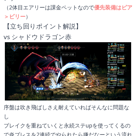
（2体目エアリーは課金ペットなので
優先装備はピア
＞ビリー
）
【立ち回りポイント解説】
vs シャドウドラゴン赤
序盤は吹き飛ばしさえ耐えていればそんなに問題な
し
ブレイクを重ねていくと永続ステupを使ってくるの
で炎ブレスを2連続でやられたら嫌だなーという流れ