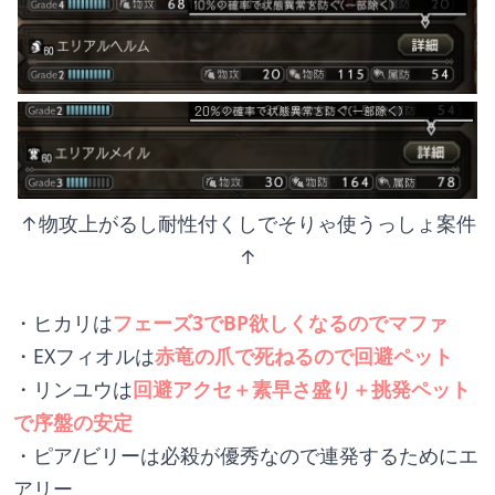
↑物攻上がるし耐性付くしでそりゃ使うっしょ案件
↑
・ヒカリは
フェーズ3でBP欲しくなるのでマファ
・EXフィオルは
赤竜の爪で死ねるので回避ペット
・リンユウは
回避アクセ＋素早さ盛り＋挑発ペット
で序盤の安定
・ピア/ビリーは必殺が優秀なので連発するためにエ
アリー