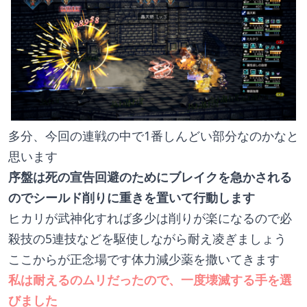
多分、今回の連戦の中で1番しんどい部分なのかなと
思います
序盤は死の宣告回避のためにブレイクを急かされる
のでシールド削りに重きを置いて行動します
ヒカリが武神化すれば多少は削りが楽になるので必
殺技の5連技などを駆使しながら耐え凌ぎましょう
ここからが正念場です体力減少薬を撒いてきます
私は耐えるのムリだったので、一度壊滅する手を選
びました