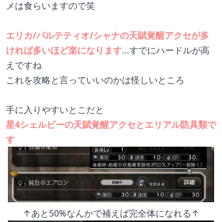
メは食らいますので笑
エリカ/パルテティオ/シャナの天賦覚醒アクセが多
ければ多いほど楽になります
...すでにハードルが高
えですね
これを攻略と言っていいのかは怪しいところ
手に入りやすいとこだと
星4シェルビーの天賦覚醒アクセとエリアル防具類で
す
↑あと50%なんかで補えば完全体になれる↑