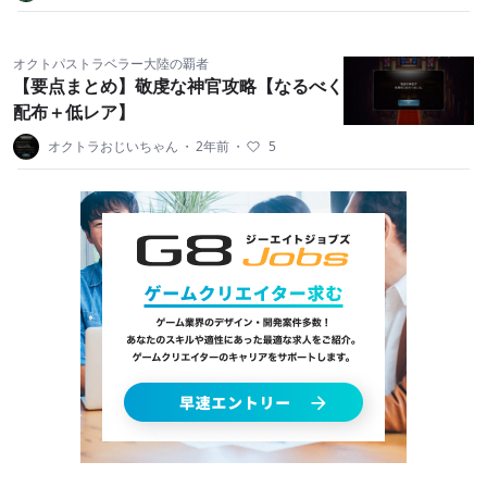
オクトパストラベラー大陸の覇者
【要点まとめ】敬虔な神官攻略【なるべく
配布＋低レア】
オクトラおじいちゃん
・
2年前
・
5