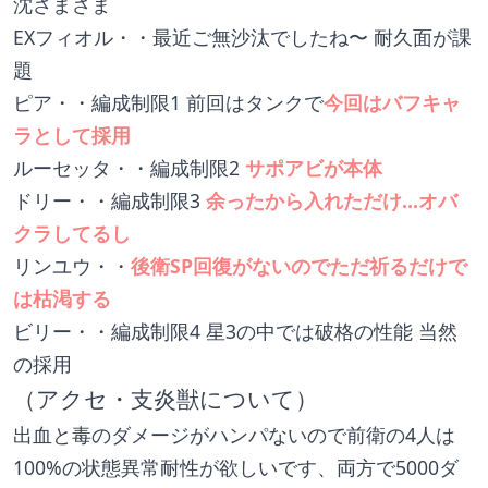
沈さまさま
EXフィオル・・最近ご無沙汰でしたね〜 耐久面が課
題
ピア・・編成制限1 前回はタンクで
今回はバフキャ
ラとして採用
ルーセッタ・・編成制限2 
サポアビが本体
ドリー・・編成制限3 
余ったから入れただけ...オバ
クラしてるし
リンユウ・・
後衛SP回復がないのでただ祈るだけで
は枯渇する
ビリー・・編成制限4 星3の中では破格の性能 当然
の採用
（アクセ・支炎獣について）
出血と毒のダメージがハンパないので前衛の4人は
100%の状態異常耐性が欲しいです、両方で5000ダ