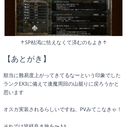
↑SP枯渇に怯えなくて済むのもよき↑
【あとがき】
順当に難易度上がってきてるなーという印象でした
ランクEX3に備えて逢魔周回の山籠りに戻ろうかと
思います
オスカ実装されるらしいですね、PVみてこなきゃ！
それでは皆様良き旅を〜♪♪