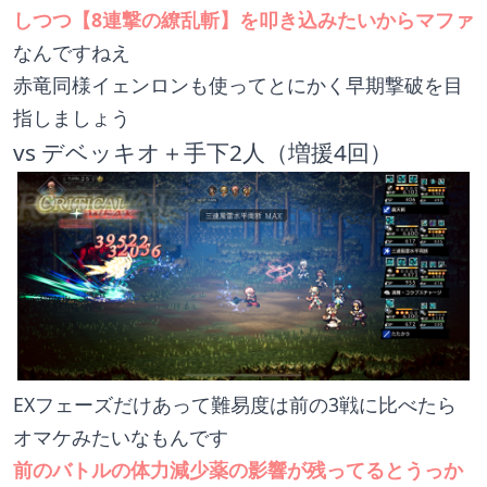
しつつ【8連撃の繚乱斬】を叩き込みたいからマファ
なんですねえ
赤竜同様イェンロンも使ってとにかく早期撃破を目
指しましょう
vs デベッキオ＋手下2人（増援4回）
EXフェーズだけあって難易度は前の3戦に比べたら
オマケみたいなもんです
前のバトルの体力減少薬の影響が残ってるとうっか