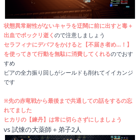
状態異常耐性がないキャラを迂闊に前に出すと毒＋
出血でポックリ逝く
ので注意しましょう
セラフィナにデバフをかけると【不届き者め...！】
を使ってきて行動を無駄に消費してくれる
のでおす
すめ
ピアの全力振り回しがシールドも削れてイイカンジ
です
※先の赤竜戦から最後まで共通しての話をするの忘
れてました
ヒカリの【練丹】は常に切らさずにしましょう
vs 試煉の大薬師＋弟子2人