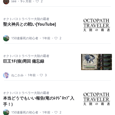
see
・
9ヶ月前
・
2
オクトパストラベラー大陸の覇者
聖火神兵との戦い[YouTube]
150連爆死の初心者
・
1年前
・
2
オクトパストラベラー大陸の覇者
巨王1F(狼)周回 備忘録
ねこかみ
・
1年前
・
3
オクトパストラベラー大陸の覇者
本当どうでもいい報告(竜のﾚｱﾄﾞﾛｯﾌﾟ入
手！)
150連爆死の初心者
・
1年前
・
2