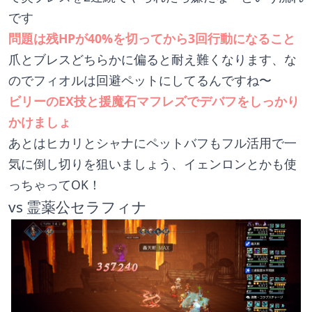
です
問題は残HPが40%を切ってから3回行動になること
爪とブレスどちらかに偏ると耐え難くなります、な
のでフィオルは回避ペットにしてるんですね〜
ビリーのEX技と援魔石マフレズでデバフをしっかり
かけましょ
あとはヒカリとシャナにペットバフもフル活用で一
気に倒し切りを狙いましょう、イェンロンとかも使
っちゃってOK！
vs 霊薬公セラフィナ