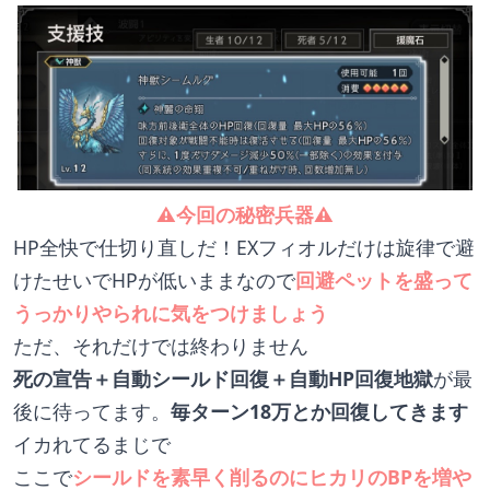
⚠️今回の秘密兵器⚠️
HP全快で仕切り直しだ！EXフィオルだけは旋律で避
けたせいでHPが低いままなので
回避ペットを盛って
うっかりやられに気をつけましょう
ただ、それだけでは終わりません
死の宣告＋自動シールド回復＋自動HP回復地獄
が最
後に待ってます。
毎ターン18万とか回復してきます
イカれてるまじで
ここで
シールドを素早く削るのにヒカリのBPを増や