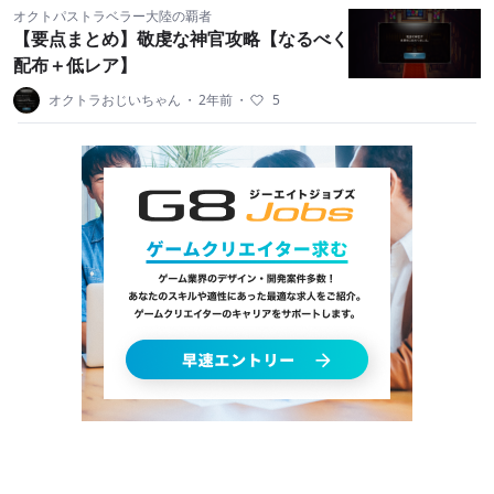
オクトパストラベラー大陸の覇者
【要点まとめ】敬虔な神官攻略【なるべく
配布＋低レア】
オクトラおじいちゃん
・
2年前
・
5