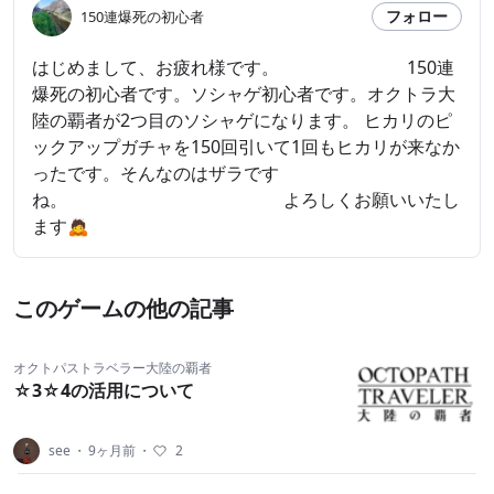
フォロー
150連爆死の初心者
はじめまして、お疲れ様です。 150連
爆死の初心者です。ソシャゲ初心者です。オクトラ大
陸の覇者が2つ目のソシャゲになります。 ヒカリのピ
ックアップガチャを150回引いて1回もヒカリが来なか
ったです。そんなのはザラです
ね。 よろしくお願いいたし
ます🙇
このゲームの他の記事
オクトパストラベラー大陸の覇者
☆3☆4の活用について
see
・
9ヶ月前
・
2