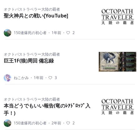
オクトパストラベラー大陸の覇者
聖火神兵との戦い[YouTube]
150連爆死の初心者
・
1年前
・
2
オクトパストラベラー大陸の覇者
巨王1F(狼)周回 備忘録
ねこかみ
・
1年前
・
3
オクトパストラベラー大陸の覇者
本当どうでもいい報告(竜のﾚｱﾄﾞﾛｯﾌﾟ入
手！)
150連爆死の初心者
・
2年前
・
2