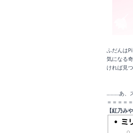
ふだんはP
気になる奇
ければ見
………あ、
＝＝＝＝
【紅乃み