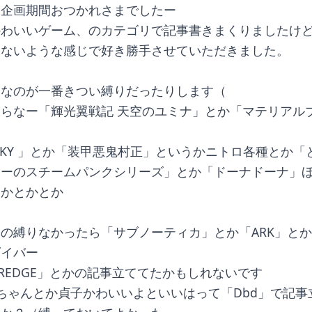
、企画期間おつかれさまでしたー
かわいいゲーム、のカテゴリで記事書きまくりましたけ
なないような感じで好き勝手させていただきました。
しなのが一番きつい縛りだったりします（
らなー「輝光翼戦記 天空のユミナ」とか「マテリアル
R SKY 」とか「装甲悪鬼村正」というかニトロ各種とか
アーのスチームパンクシリーズ」とか「ドーナドーナ」
とかとかとか
の縛りなかったら「サブノーティカ」とか「ARK」と
ダイバー
REDGE」とかの記事立ててたかもしれないです
ちゃんとか貞子かわいいよといいはって「Dbd」で記事