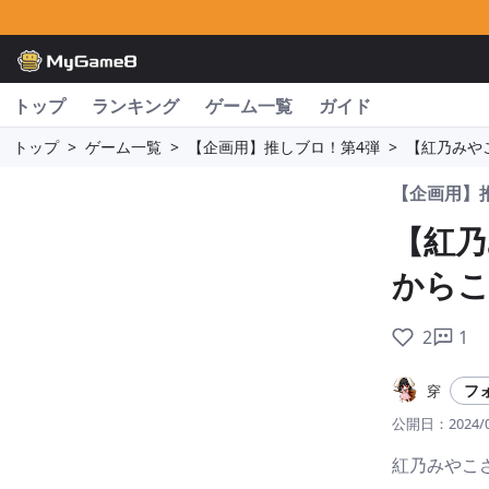
トップ
ランキング
ゲーム一覧
ガイド
トップ
>
ゲーム一覧
>
【企画用】推しブロ！第4弾
>
【紅乃みや
【企画用】
【紅乃
から
2
1
フ
穿
公開日：
2024/
紅乃みやこ