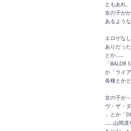
ともあれ
女の子が
あるよう
エロゲな
ありだった
とか……
「BALD
か「ライ
各種とか
女の子が～
ヴ・ザ・
」とか「D
……山岡凛