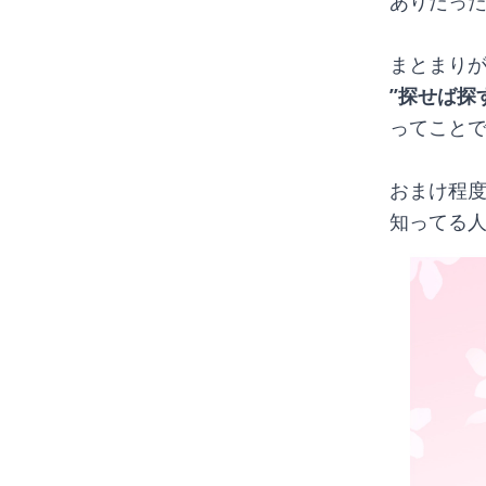
ありだっ
まとまり
”探せば探
ってこと
おまけ程
知ってる人