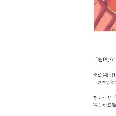
「激烈ブロ
☆公開は
　さすが
ちょっと
純白が透