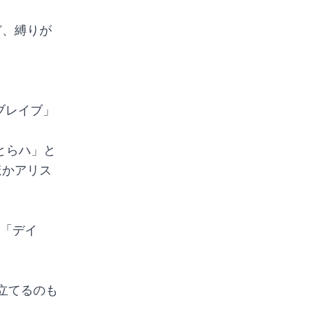
ど、縛りが
ブレイブ」
「とらハ」と
ほかアリス
か「デイ
立てるのも