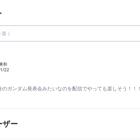
ト
r東和
1/22
分のガンダム発表会みたいなのを配信でやっても楽しそう！！
ーザー