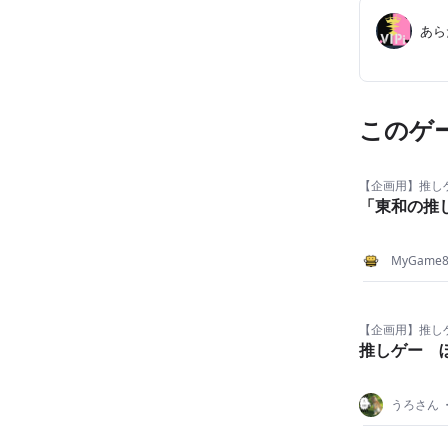
あら
このゲ
【企画用】推し
「東和の推
MyGame
【企画用】推し
推しゲー 
うろさん