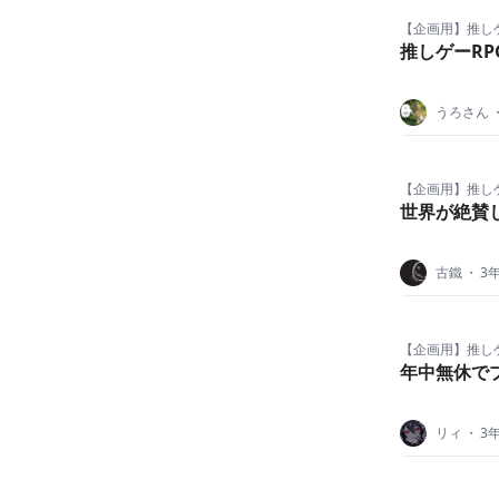
【企画用】推し
推しゲーR
うろさん
【企画用】推し
世界が絶賛
古鐵
・
3
【企画用】推し
年中無休で
リィ
・
3