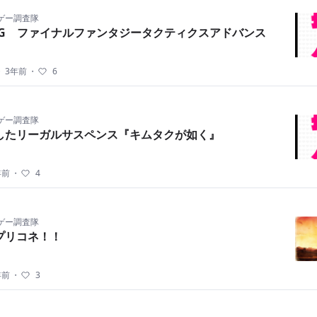
ゲー調査隊
PG ファイナルファンタジータクティクスアドバンス
・
3年前
・
6
ゲー調査隊
したリーガルサスペンス『キムタクが如く』
年前
・
4
ゲー調査隊
プリコネ！！
年前
・
3