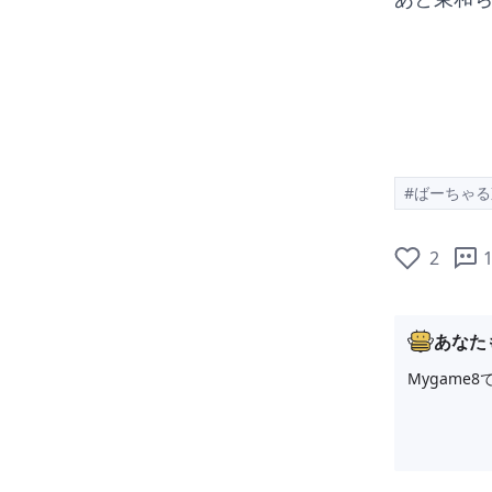
#ばーちゃ
2
あなた
Mygam