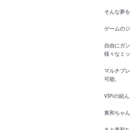
そんな夢
ゲームの
自由にガ
様々なミ
マルチプレ
可能。
VIPiの
東和ちゃ
あと東和