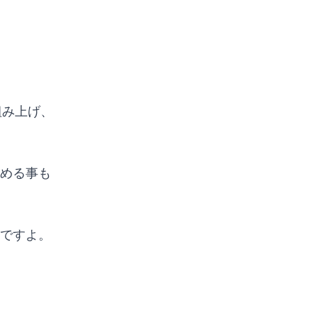
組み上げ、
。
進める事も
もですよ。