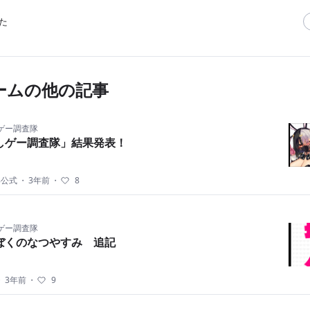
た
ームの他の記事
ゲー調査隊
しゲー調査隊」結果発表！
8公式
・
3年前
・
8
ゲー調査隊
ぼくのなつやすみ 追記
・
3年前
・
9