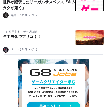
世界が絶賛したリーガルサスペンス『キム
タクが如く』
古鐵
・
3年前
・
4
【企画用】推しゲー調査隊
年中無休でプリコネ！！
リィ
・
3年前
・
3