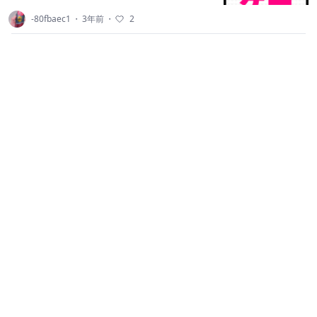
-80fbaec1
・
3年前
・
2