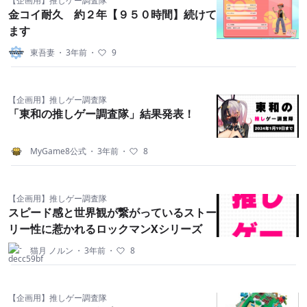
【企画用】推しゲー調査隊
金コイ耐久 約２年【９５０時間】続けて
ます
東吾妻
・
3年前
・
9
【企画用】推しゲー調査隊
「東和の推しゲー調査隊」結果発表！
MyGame8公式
・
3年前
・
8
【企画用】推しゲー調査隊
スピード感と世界観が繋がっているストー
リー性に惹かれるロックマンXシリーズ
猫月 ノルン
・
3年前
・
8
【企画用】推しゲー調査隊