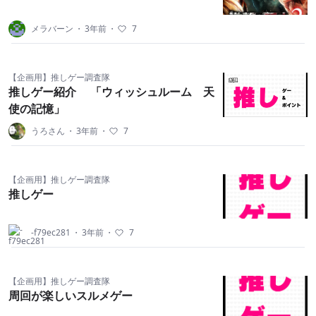
メラバーン
・
3年前
・
7
【企画用】推しゲー調査隊
推しゲー紹介 「ウィッシュルーム 天
使の記憶」
うろさん
・
3年前
・
7
【企画用】推しゲー調査隊
推しゲー
-f79ec281
・
3年前
・
7
【企画用】推しゲー調査隊
周回が楽しいスルメゲー