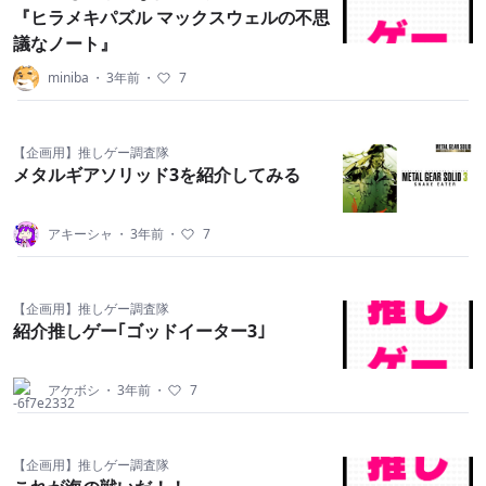
『ヒラメキパズル マックスウェルの不思
議なノート』
miniba
・
3年前
・
7
【企画用】推しゲー調査隊
メタルギアソリッド3を紹介してみる
アキーシャ
・
3年前
・
7
【企画用】推しゲー調査隊
紹介推しゲー｢ゴッドイーター3｣
アケボシ
・
3年前
・
7
【企画用】推しゲー調査隊