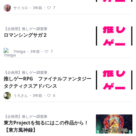
サイコロ
・
3年前
・
7
【企画用】推しゲー調査隊
ロマンシングサガ２
7ninjya
・
3年前
・
7
【企画用】推しゲー調査隊
推しゲーRPG ファイナルファンタジー
タクティクスアドバンス
うろさん
・
3年前
・
6
【企画用】推しゲー調査隊
東方Projectを知るにはこの作品から！
【東方風神録】