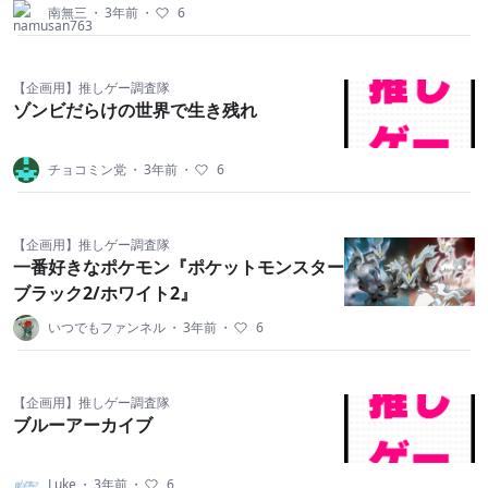
南無三
・
3年前
・
6
【企画用】推しゲー調査隊
ゾンビだらけの世界で生き残れ
チョコミン党
・
3年前
・
6
【企画用】推しゲー調査隊
一番好きなポケモン『ポケットモンスター
ブラック2/ホワイト2』
いつでもファンネル
・
3年前
・
6
【企画用】推しゲー調査隊
ブルーアーカイブ
Luke
・
3年前
・
6