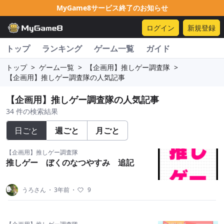
MyGame8サービス終了のお知らせ
ログイン
新規登録
トップ
ランキング
ゲーム一覧
ガイド
トップ
>
ゲーム一覧
>
【企画用】推しゲー調査隊
>
【企画用】推しゲー調査隊の人気記事
【企画用】推しゲー調査隊の人気記事
34 件の検索結果
日ごと
週ごと
月ごと
【企画用】推しゲー調査隊
推しゲー ぼくのなつやすみ 追記
うろさん
・
3年前
・
9