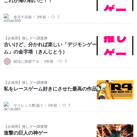
これが海の戦いだ！！
赤月十兵衛
・
3年前
・
7
【企画用】推しゲー調査隊
古いけど、分かれば楽しい「デジモンゲー
ム」の金字塔（きんじとう）
朝活に挨拶アカ
・
3年前
・
7
【企画用】推しゲー調査隊
私をレースゲーム好きにさせた最高の作品
サイレンス酢漬け
・
3年前
・
7
【企画用】推しゲー調査隊
進撃の巨人の神ゲー