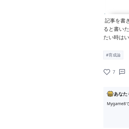
記事を書
ると書い
たい時は
#育成論
7
あなた
Mygam