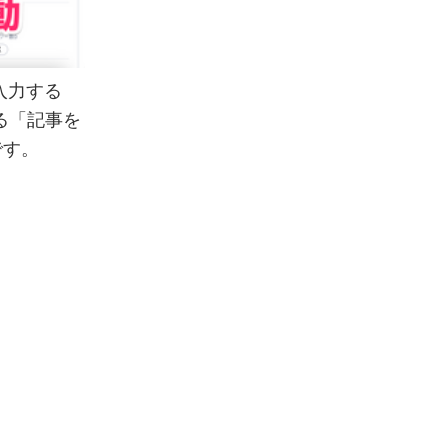
入力する
る「記事を
です。