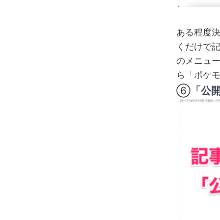
ある程度
くだけで
のメニュ
ら「ポケ
⑥
「公