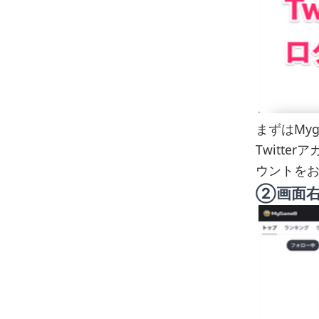
まずはMy
Twitte
ウントを
②画面右