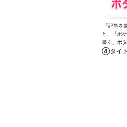
「記事を
と、『ポケ
書く」ボ
④タイト