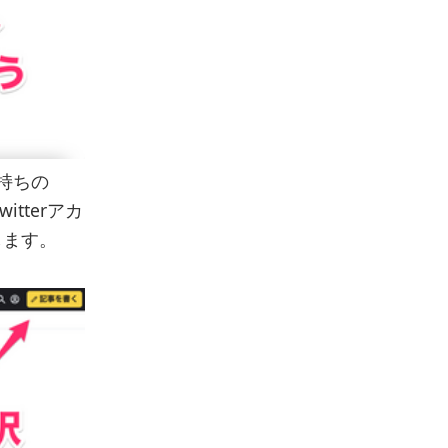
持ちの
tterアカ
します。