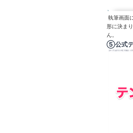
執筆画面
形に決ま
ん。
⑤公式テ