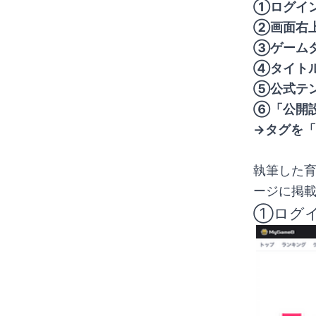
①ログイ
②画面右
③ゲーム
④タイト
⑤公式テ
⑥「公開
→タグを「
執筆した育
ージに掲
①ログイ