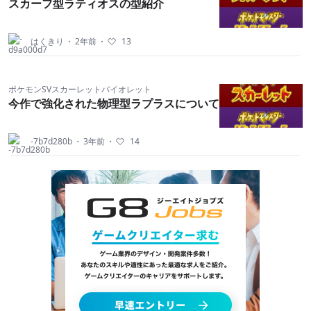
スカーフ型ラティオスの型紹介
はくきり
・
2年前
・
13
ポケモンSVスカーレットバイオレット
今作で強化された物理型ラプラスについて
-7b7d280b
・
3年前
・
14