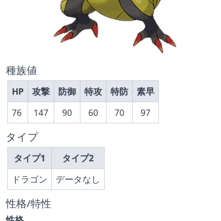
種族値
HP
攻撃
防御
特攻
特防
素早
76
147
90
60
70
97
タイプ
タイプ1
タイプ2
ドラゴン
データなし
性格/特性
性格