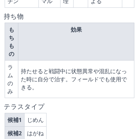
チン
マル
理
よる
持ち物
も
効果
ち
も
の
ラ
持たせると戦闘中に状態異常や混乱になっ
ム
た時に自分で治す。フィールドでも使用で
の
きる。
み
テラスタイプ
候補1
じめん
候補2
はがね