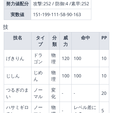
努力値配分
攻撃:252 / 防御:4 /素早:252
実数値
151-199-111-58-90-163
技
技名
タイ
分
威
命中
PP
プ
類
力
ドラ
物
げきりん
120
100
10
ゴン
理
じめ
物
じしん
100
100
10
ん
理
つるぎのま
ノー
変
-
-
20
い
マル
化
ハサミギロ
ノー
物
レベル差に
-
5